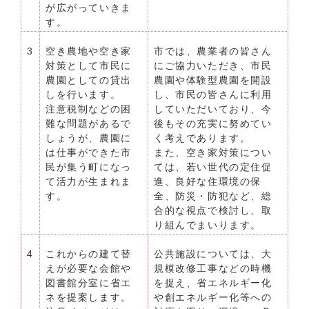
が広がっていきま
す。
3
空き農地や空き家
市では、農業者の皆さん
対策として市民に
にご協力いただき、市民
農園としての貸出
農園や体験型農園を開設
しを行います。
し、市民の皆さんに利用
注意税制などの困
していただいており、今
難な問題があるで
後もその充実に努めてい
しょうが、農園に
く考えであります。
は仕事ができた市
また、空き家対策につい
民が集う町になっ
ては、若い世代の定住促
て活力が生まれま
進、良好な住環境の保
す。
全、防災・防犯など、総
合的な視点で検討し、取
り組んでまいります。
4
これからの建て替
公共施設については、大
えが必要な会館や
規模改修工事などの時機
図書館分室に省エ
を捉え、省エネルギー化
ネを提案します。
や創エネルギー化等への