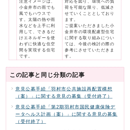
注意イメージは、
対応を図り、環境への負
小金井市の雨でも
荷を可能な限り、低減さ
風でもハウスで
せていくこととしており
す。太陽の熱や雨
ます。
水などを上手に利
ご提案いただきました小
用して、できるだ
金井市の環境配慮型住宅
けエネルギーを使
に関する取り組みについ
わずに快適な住空
ては、今後の検討の際の
間を実現する住宅
参考にさせていただきま
です。
す。
この記事と同じ分類の記事
意見公募手続「羽村市公共施設再配置構想
（案）」に関する意見の募集（受付終了）
意見公募手続「第2期羽村市国民健康保険デ
ータヘルス計画（案）」に関する意見の募集
（受付終了）