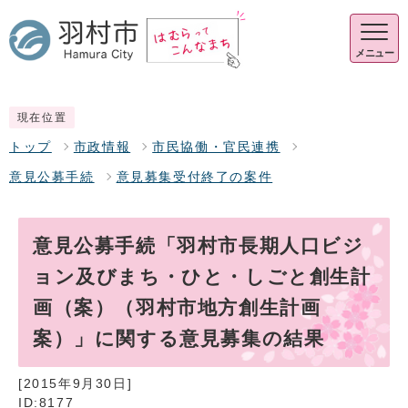
メニュー
現在位置
トップ
市政情報
市民協働・官民連携
意見公募手続
意見募集受付終了の案件
意見公募手続「羽村市長期人口ビジ
ョン及びまち・ひと・しごと創生計
画（案）（羽村市地方創生計画
案）」に関する意見募集の結果
[2015年9月30日]
ID:8177