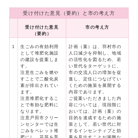
受け付けた意見（要約）と市の考え方
受け付けた意見
市の考え方
（要約）
1
生ごみの有効利用
計画（案）は、羽村市の
として堆肥化施設
人口減少を抑制し、地域
の建設を提案しま
の活性化を図るため、若
す。
い世代をターゲットに、
注意生ごみを燃や
市の交流人口の増加を促
すことで二酸化炭
進し、定住につなげてい
素が排出されてい
くための施策を展開する
ます。
内容であります。
注意堆肥化するこ
ご提案いただきました内
とで有効な肥料に
容については、現段階に
なります。
おいては、計画（案）の
注意戸田市クリー
目的を達成するための施
ンセンターでは生
策として、若い世代に対
ごみをペレット堆
するインセンティブと効
肥にし、花苗を育
果を見出すことが困難な