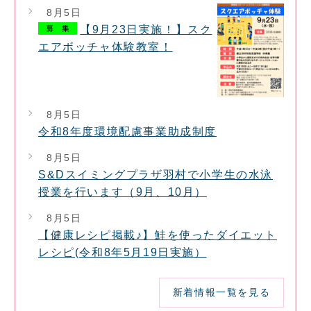
8月5日
【9月23日実施！】スク
エアボッチャ体験教室！
8月5日
令和8年度環境配慮事業助成制度
8月5日
S&Dスイミングプラザ羽村で小学生の水泳
授業を行います（9月、10月）
8月5日
【健康レシピ掲載♪】鮭を使ったダイエット
レシピ(令和8年5月19日実施）
新着情報一覧を見る