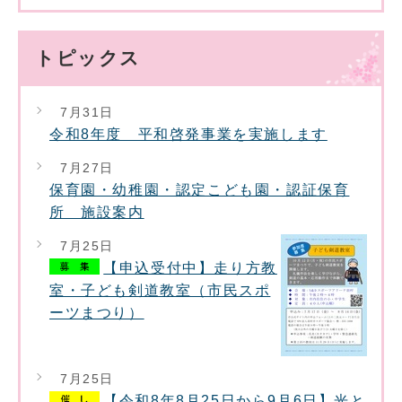
トピックス
7月31日
令和8年度 平和啓発事業を実施します
7月27日
保育園・幼稚園・認定こども園・認証保育
所 施設案内
7月25日
【申込受付中】走り方教
室・子ども剣道教室（市民スポ
ーツまつり）
7月25日
【令和8年8月25日から9月6日】光と