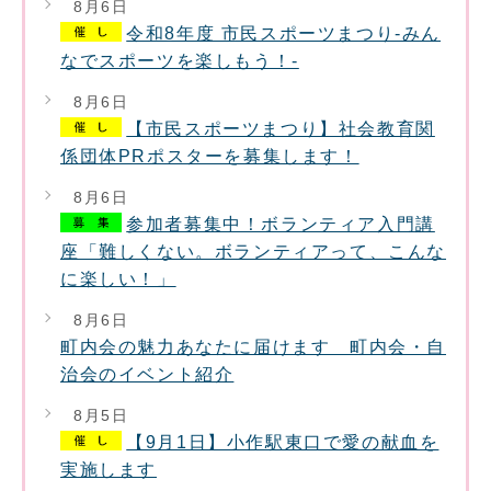
8月6日
令和8年度 市民スポーツまつり-みん
なでスポーツを楽しもう！-
8月6日
【市民スポーツまつり】社会教育関
係団体PRポスターを募集します！
8月6日
参加者募集中！ボランティア入門講
座「難しくない。ボランティアって、こんな
に楽しい！」
8月6日
町内会の魅力あなたに届けます 町内会・自
治会のイベント紹介
8月5日
【9月1日】小作駅東口で愛の献血を
実施します