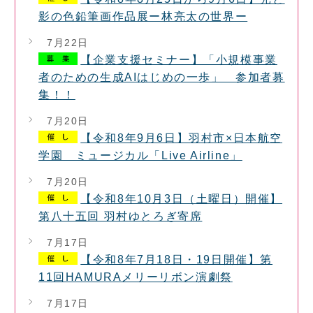
影の色鉛筆画作品展ー林亮太の世界ー
7月22日
【企業支援セミナー】「小規模事業
者のための生成AIはじめの一歩」 参加者募
集！！
7月20日
【令和8年9月6日】羽村市×日本航空
学園 ミュージカル「Live Airline」
7月20日
【令和8年10月3日（土曜日）開催】
第八十五回 羽村ゆとろぎ寄席
7月17日
【令和8年7月18日・19日開催】第
11回HAMURAメリーリボン演劇祭
7月17日