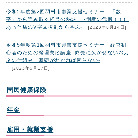
令和5年度第2回羽村市創業支援セミナー 「数
字」から読み取る経営の秘訣！ -倒産の危機！！に
あった店のV字回復劇から学ぶ-
[2023年6月14日]
令和5年度第1回羽村市創業支援セミナー 経営初
心者のための経理実務講座 -商売に欠かせないおカ
ネの仕組み、基礎がわかれば困らない-
[2023年5月17日]
国民健康保険
年金
雇用・就業支援