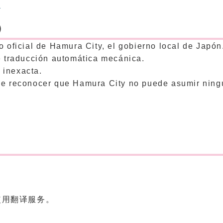
）
）
io oficial de Hamura City, el gobierno local de Japón
de traducción automática mecánica.
 inexacta.
 de reconocer que Hamura City no puede asumir ning
）
使用翻译服务。