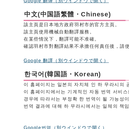
Google 翻译
（別ウインドウで開く）
中文(中国語繁體・Chinese)
該主頁是日本地方政府羽村市的官方主頁。
該主頁使用機械自動翻譯服務。
在某些情況下，翻譯可能不准確。
確認羽村市對翻譯結果不承擔任何責任後，請
Google 翻譯
（別ウインドウで開く）
한국어(韓国語・Korean)
이 홈페이지는 일본의 자치체 인 하 무라시의 
이 홈페이지에서는 기계적인 자동 번역 서비스
경우에 따라서는 부정확 한 번역이 될 가능성이
번역 결과에 대해 하 무라시에서는 일체의 책
Google번역
（別ウインドウで開く）