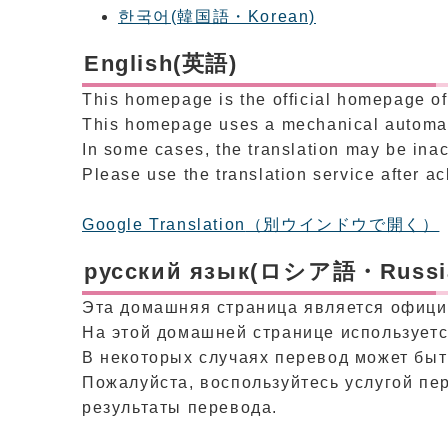
한국어(韓国語・Korean)
English(英語)
This homepage is the official homepage of
This homepage uses a mechanical automati
In some cases, the translation may be inac
Please use the translation service after ac
Google Translation
（別ウインドウで開く）
русский язык(ロシア語・Russi
Эта домашняя страница является офици
На этой домашней странице используетс
В некоторых случаях перевод может быт
Пожалуйста, воспользуйтесь услугой пер
результаты перевода.