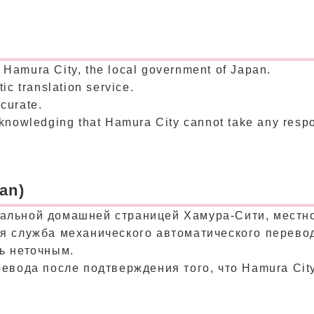
 Hamura City, the local government of Japan.
c translation service.
curate.
knowledging that Hamura City cannot take any respons
an)
альной домашней страницей Хамура-Сити, местно
я служба механического автоматического перево
ь неточным.
евода после подтверждения того, что Hamura City