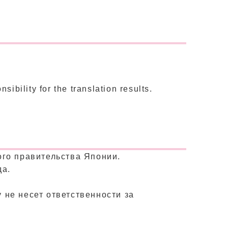
ibility for the translation results.
го правительства Японии.
да.
 не несет ответственности за