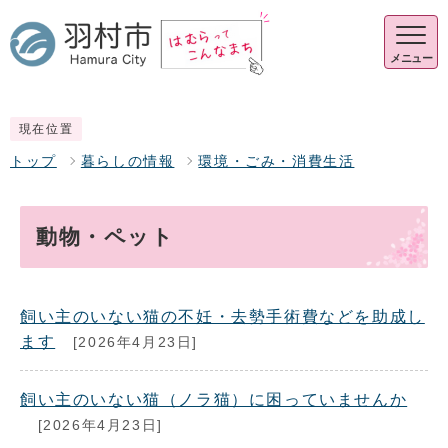
メニュー
現在位置
トップ
暮らしの情報
環境・ごみ・消費生活
動物・ペット
飼い主のいない猫の不妊・去勢手術費などを助成し
ます
[2026年4月23日]
飼い主のいない猫（ノラ猫）に困っていませんか
[2026年4月23日]