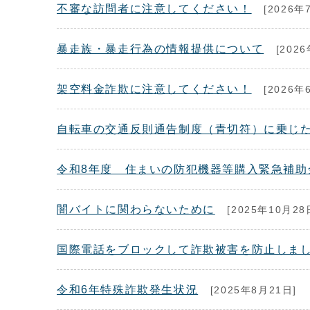
不審な訪問者に注意してください！
[2026年
暴走族・暴走行為の情報提供について
[202
架空料金詐欺に注意してください！
[2026年
自転車の交通反則通告制度（青切符）に乗じ
令和8年度 住まいの防犯機器等購入緊急補助
闇バイトに関わらないために
[2025年10月28
国際電話をブロックして詐欺被害を防止しま
令和6年特殊詐欺発生状況
[2025年8月21日]