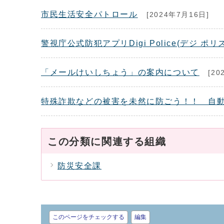
市民生活安全パトロール
[2024年7月16日]
警視庁公式防犯アプリDigi Police(デジ ポ
「メールけいしちょう」の案内について
[20
特殊詐欺などの被害を未然に防ごう！！ 自
この分類に関連する組織
防災安全課
このページをチェックする
編集