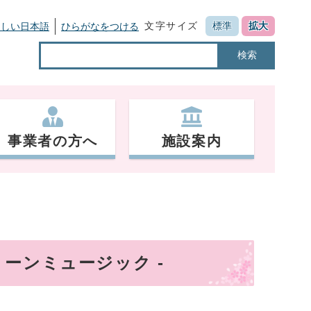
文字サイズ
標準
拡大
さしい日本語
ひらがなをつける
検索
事業者の方へ
施設案内
リーンミュージック -