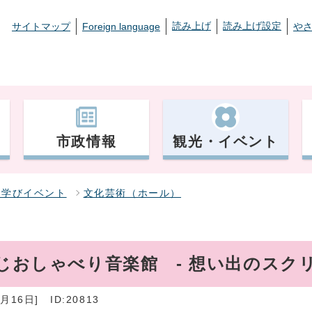
読み上げ
読み上げ設定
サイトマップ
Foreign language
や
市政情報
観光・イベント
・学びイベント
文化芸術（ホール）
くじおしゃべり音楽館 - 想い出のスク
月16日]
ID:20813