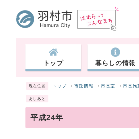
トップ
暮らしの情報
トップ
市政情報
市長室
市長施
現在位置
あしあと
平成24年