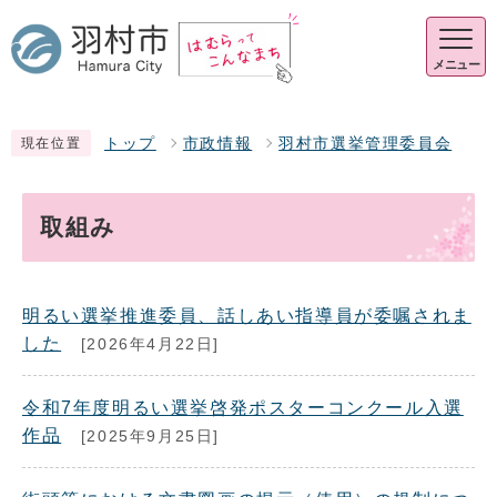
メニュー
トップ
市政情報
羽村市選挙管理委員会
現在位置
取組み
明るい選挙推進委員、話しあい指導員が委嘱されま
した
[2026年4月22日]
令和7年度明るい選挙啓発ポスターコンクール入選
作品
[2025年9月25日]