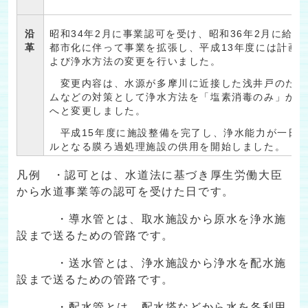
沿
昭和34年2月に事業認可を受け、昭和36年2月に給
革
都市化に伴って事業を拡張し、平成13年度には計画
よび浄水方法の変更を行いました。
変更内容は、水源が多摩川に近接した浅井戸のため
ムなどの対策として浄水方法を「塩素消毒のみ」から
へと変更しました。
平成15年度に施設整備を完了し、浄水能力が一日あた
ルとなる膜ろ過処理施設の供用を開始しました。
凡例 ・認可とは、水道法に基づき厚生労働大臣
から水道事業等の認可を受けた日です。
・導水管とは、取水施設から原水を浄水施
設まで送るための管路です。
・送水管とは、浄水施設から浄水を配水施
設まで送るための管路です。
・配水管とは、配水塔などから水を各利用