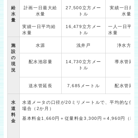
給
計画一日最大給
27,500立方メー
実績一日最
水
水量
トル
水量
量
実績一日平均給
16,479立方メー
一人一日平均
水量
トル
水量
施
水源
浅井戸
浄水方法
設
の
配水池容量
14,730立方メー
導水管延
現
トル
況
送水管延長
7,685メートル
配水管延
水
水道メータの口径が20ミリメートルで、平均的な使用
道
場合（2か月）
料
基本料金1,660円＋従量料金3,300円＝4,960円（税
金