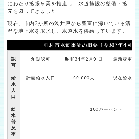
にわたり拡張事業を推進し、水道施設の整備・拡
充を図ってきました。
現在、市内3か所の浅井戸から豊富に湧いている清
澄な地下水を取水し、水道水を供給しています。
羽村市水道事業の概要〔令和7年4月1
認
創設認可
昭和34年2月9 日
最新変更認
可
給
計画給水人口
60,000人
現在給水人
水
人
口
給
100パーセント
水
普
及
率