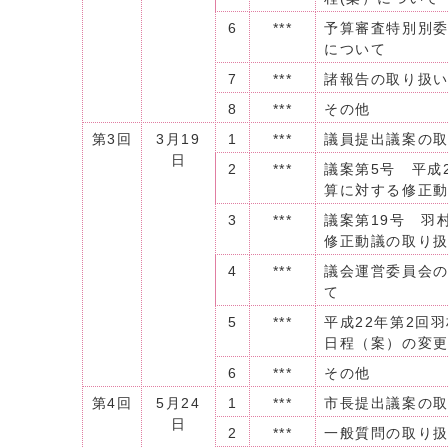
6
***
予算審査特別別
について
7
***
諸報告の取り扱
8
***
その他
第3回
3月19
1
***
議員提出議案の
日
2
***
議案第5号 平成
算に対する修正
3
***
議案第19号 羽
修正動議の取り
4
***
議会運営委員会
て
5
***
平成22年第2回
日程（案）の変
6
***
その他
第4回
5月24
1
***
市長提出議案の
日
2
***
一般質問の取り