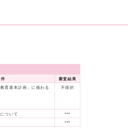
会
案件
審査結果
貫教育基本計画」に係わる
不採択
査について
***
***