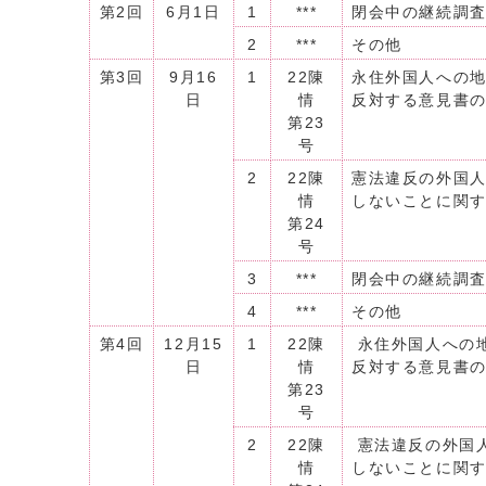
第2回
6月1日
1
***
閉会中の継続調
2
***
その他
第3回
9月16
1
22陳
永住外国人への
日
情
反対する意見書
第23
号
2
22陳
憲法違反の外国
情
しないことに関
第24
号
3
***
閉会中の継続調
4
***
その他
第4回
12月15
1
22陳
永住外国人への
日
情
反対する意見書
第23
号
2
22陳
憲法違反の外国
情
しないことに関