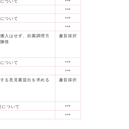
査について
***
***
査について
***
***
部搬入はせず、自園調理方
趣旨採択
る陳情
査について
***
***
関する意見書提出を求める
趣旨採択
査について
***
***