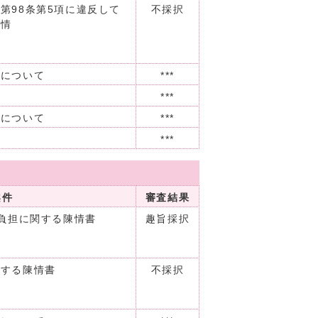
第98条第5項に違反して
不採択
陳情
査について
***
***
査について
***
***
会
案件
審査結果
費負担に関する陳情書
趣旨採択
関する陳情書
不採択