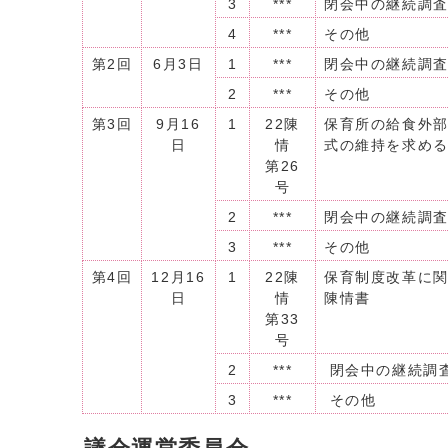
3
***
閉会中の継続調
4
***
その他
第2回
6月3日
1
***
閉会中の継続調
2
***
その他
第3回
9月16
1
22陳
保育所の給食外
日
情
式の維持を求め
第26
号
2
***
閉会中の継続調
3
***
その他
第4回
12月16
1
22陳
保育制度改革に
日
情
陳情書
第33
号
2
***
閉会中の継続調
3
***
その他