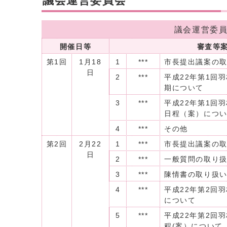
議会運営委員会
議会運営委
開催日等
審査等
第1回
1月18
1
***
市長提出議案の
日
2
***
平成22年第1回
期について
3
***
平成22年第1回
日程（案）につ
4
***
その他
第2回
2月22
1
***
市長提出議案の
日
2
***
一般質問の取り
3
***
陳情書の取り扱
4
***
平成22年第2回
について
5
***
平成22年第2回
程(案）について