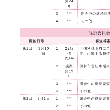
第24
号
3
***
閉会中の継続調
4
***
その他
経済委員
開催日等
審査等
第1回
3月10
1
22陳
「個別説明前に
日
情
者」に関する陳
第2号
2
議案
羽村市営駐車場
第19
号
3
***
閉会中の継続調
4
***
その他
第2回
6月1日
1
***
閉会中の継続調
2
***
その他