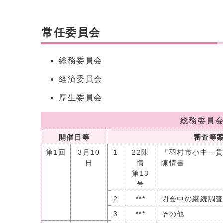
常任委員会
総務委員会
経済委員会
厚生委員会
総務委員
開催日等
審査等
第1回
3月10
1
22陳
「羽村市小中一
日
情
陳情書
第13
号
2
***
閉会中の継続調
3
***
その他