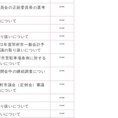
委員会の正副委員長の選考
***
いについて
***
***
取り扱いについて
***
22年度羽村市一般会計予
***
動議の取り扱いについて
村市営駐車場条例に対する
***
扱いについて
の閉会中の継続調査につい
***
羽村市議会（定例会）審議
***
更について
***
取り扱いについて
***
扱いについて
***