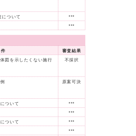
査について
***
***
会
案件
審査結果
全体図を示したくない施行
不採択
情
条例
原案可決
査について
***
***
査について
***
***