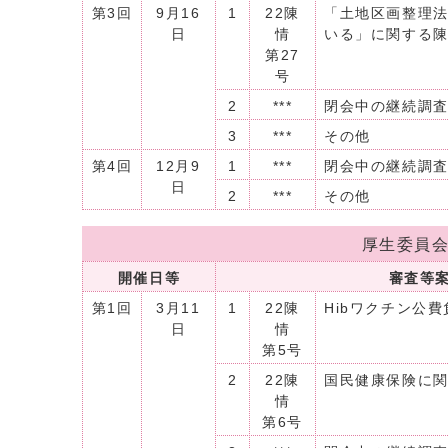
第3回
9月16
1
22陳
「土地区画整理法
日
情
いる」に関する
第27
号
2
***
閉会中の継続調
3
***
その他
第4回
12月9
1
***
閉会中の継続調
日
2
***
その他
厚生委員
開催日等
審査等
第1回
3月11
1
22陳
Hibワクチン公
日
情
第5号
2
22陳
国民健康保険に
情
第6号