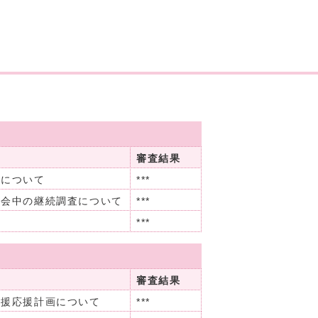
審査結果
書について
***
閉会中の継続調査について
***
***
審査結果
受援応援計画について
***