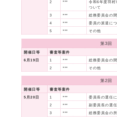
2
***
令和6年度羽村
ついて
3
***
総務委員会の
4
***
委員の派遣につ
5
***
その他
第3回
開催日等
審査等案件
6月19日
1
***
総務委員会の
2
***
その他
第2回
開催日等
審査等案件
5月20日
1
***
委員長の選任
2
***
副委員長の選
3
***
総務委員会の