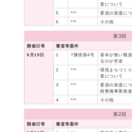
査について
5
***
委員の派遣に
6
***
その他
第3回
開催日等
審査等案件
6月19日
1
7陳情第4号
基本が無い職
るのが常道
2
***
環境まちづく
査について
3
***
委員の派遣につ
路整備事業推
4
***
その他
第2回
開催日等
審査等案件