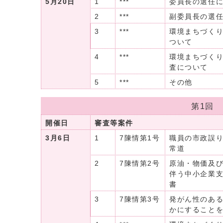
5月20日
1
***
委員長の選任
2
***
副委員長の選
3
***
環境まちづく
ついて
4
***
環境まちづく
査について
5
***
その他
第1回
開催日
審査等案件
3月6日
1
7陳情第1号
職員の市政誤
常道
2
7陳情第2号
原油・物価及
伴う中小企業
書
3
7陳情第3号
発がん性のある
かにすること