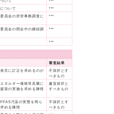
について
***
任について
***
り委員会の所管事務調査に
***
り委員会の閉会中の継続調
***
***
審査結果
り発言に訂正を求めるのが
不採択とす
べきもの
びエネルギー価格等高騰に
趣旨採択と
支援策の実施を求める陳情
すべきもの
PFAS汚染の実態を明ら
不採択とす
を求める陳情
べきもの