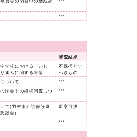
り委員会の閉会中の継続調
***
***
審査結果
・中学校における「いじ
不採択とす
取り組みに関する陳情
べきもの
書について
***
会の閉会中の継続調査につ
***
いて(羽村市介護保険事
原案可決
懇談会)
***