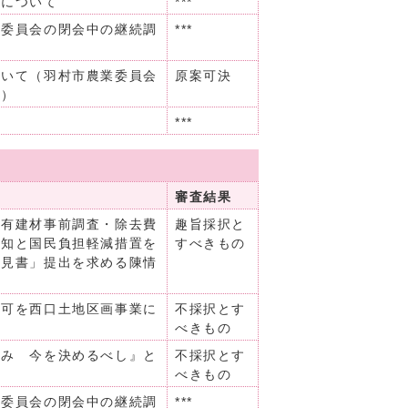
書について
***
り委員会の閉会中の継続調
***
ついて（羽村市農業委員会
原案可決
会）
***
審査結果
含有建材事前調査・除去費
趣旨採択と
周知と国民負担軽減措置を
すべきもの
意見書」提出を求める陳情
認可を西口土地区画事業に
不採択とす
べきもの
読み 今を決めるべし』と
不採択とす
べきもの
り委員会の閉会中の継続調
***