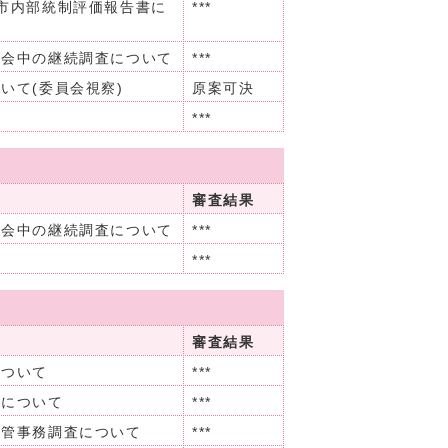
市内部統制評価報告書に
***
閉会中の継続調査について
***
いて(委員会視察)
原案可決
***
審査結果
閉会中の継続調査について
***
***
審査結果
について
***
任について
***
所管事務調査について
***