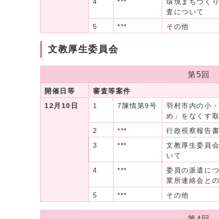
4
***
環境まちづく
査について
5
***
その他
文教厚生委員会
第5回
開催日等
審査等案件
12月10日
1
7陳情第9号
羽村市内の小
め」をなくす
2
***
行政視察報告
3
***
文教厚生委員
いて
4
***
委員の派遣につ
業所連絡会との
5
***
その他
第4回