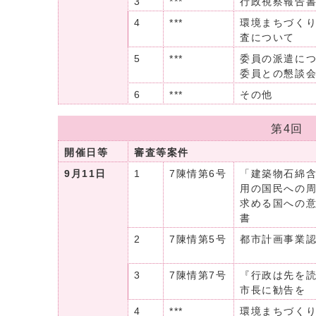
3
***
行政視察報告
4
***
環境まちづく
査について
5
***
委員の派遣に
委員との懇談
6
***
その他
第4回
開催日等
審査等案件
9月11日
1
7陳情第6号
「建築物石綿
用の国民への
求める国への
書
2
7陳情第5号
都市計画事業
3
7陳情第7号
『行政は先を
市長に勧告を
4
***
環境まちづく