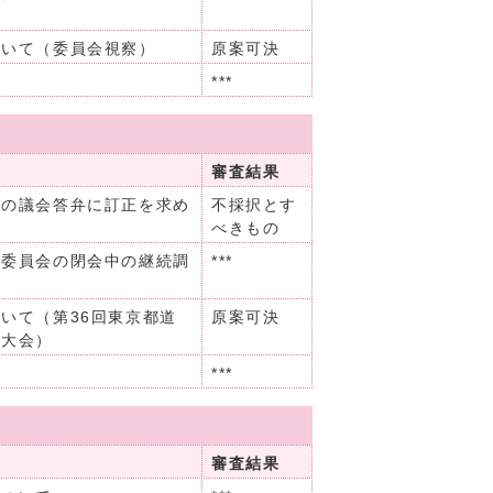
ついて（委員会視察）
原案可決
***
審査結果
員の議会答弁に訂正を求め
不採択とす
べきもの
り委員会の閉会中の継続調
***
いて（第36回東京都道
原案可決
進大会）
***
審査結果