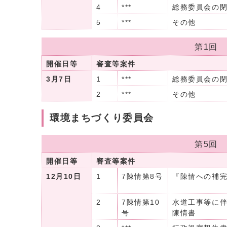
4
***
総務委員会の
5
***
その他
第1回
開催日等
審査等案件
3月7日
1
***
総務委員会の
2
***
その他
環境まちづくり委員会
第5回
開催日等
審査等案件
12月10日
1
7陳情第8号
『陳情への補
2
7陳情第10
水道工事等に
号
陳情書