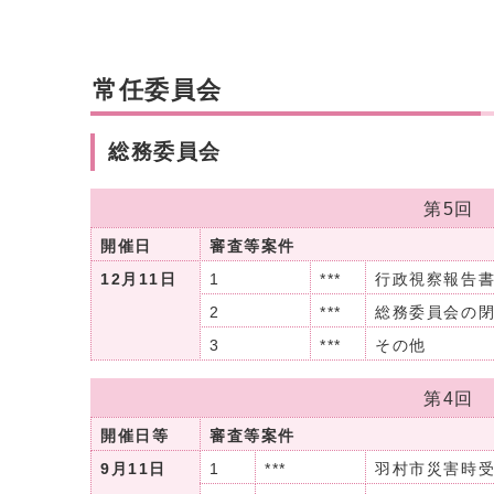
常任委員会
総務委員会
第5回
開催日
審査等案件
12月11日
1
***
行政視察報告
2
***
総務委員会の
3
***
その他
第4回
開催日等
審査等案件
9月11日
1
***
羽村市災害時