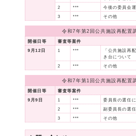
2
***
今後の委員会
3
***
その他
令和7年第2回公共施設再配置
開催日等
審査等案件
9月12日
1
***
「公共施設再
き台について
2
***
その他
令和7年第1回公共施設再配置
開催日等
審査等案件
9月9日
1
***
委員長の選任
2
***
副委員長の選
3
***
その他