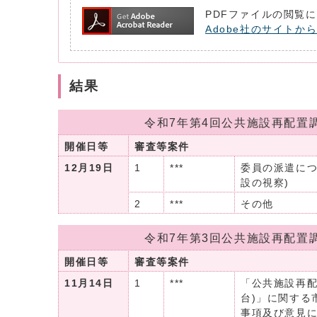
PDFファイルの閲覧に
Adobe社のサイトから
結果
令和7年第4回公共施設再配置
開催日等
審査等案件
12月19日
1
***
委員の派遣につ
設の視察)
2
***
その他
令和7年第3回公共施設再配置
開催日等
審査等案件
11月14日
1
***
「公共施設再配
台)」に関する
事項及び意見