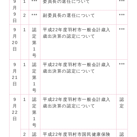
9
1
***
委員長の選任について
***
月
9
2
***
副委員長の選任について
***
日
9
1
認
平成22年度羽村市一般会計歳入
***
月
定
歳出決算の認定について
20
第
日
1
号
9
1
認
平成22年度羽村市一般会計歳入
***
月
定
歳出決算の認定について
21
第
日
1
号
9
1
認
平成22年度羽村市一般会計歳入
認
月
定
歳出決算の認定について
定
22
第
日
1
号
2
認
平成22年度羽村市国民健康保険
認