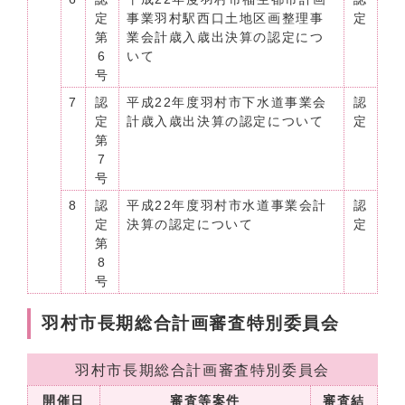
定
事業羽村駅西口土地区画整理事
定
第
業会計歳入歳出決算の認定につ
6
いて
号
7
認
平成22年度羽村市下水道事業会
認
定
計歳入歳出決算の認定について
定
第
7
号
8
認
平成22年度羽村市水道事業会計
認
定
決算の認定について
定
第
8
号
羽村市長期総合計画審査特別委員会
羽村市長期総合計画審査特別委員会
開催日
審査等案件
審査結