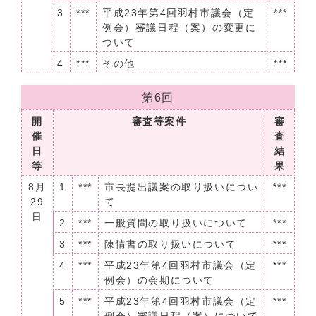
3
***
平成23年第4回羽村市議会（定
***
例会）審議日程（案）の変更に
ついて
4
***
その他
***
第6回
開
審査等案件
審
催
査
日
結
等
果
8月
1
***
市長提出議案の取り扱いについ
***
29
て
日
2
***
一般質問の取り扱いについて
***
3
***
陳情書の取り扱いについて
***
4
***
平成23年第4回羽村市議会（定
***
例会）の会期について
5
***
平成23年第4回羽村市議会（定
***