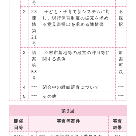
号
2
23
子ども・子育て新システムに対
不
陳
し、現行保育制度の拡充を求め
採
情
る意見書提出を求める陳情書
択
第
21
号
3
議
羽村市墓地等の経営の許可等に
原
案
関する条例
案
第
可
58
決
号
4
***
閉会中の継続調査について
***
5
***
その他
***
第3回
開催
審査等案件
審査
日等
結果