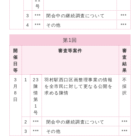
号
3
***
閉会中の継続調査について
***
4
***
その他
***
第1回
開
審査等案件
審
催
査
日
結
等
果
3
1
23
羽村駅西口区画整理事業の情報
不
月
陳
を全市民に対して更なる公開を
採
8
情
求める陳情
択
日
第
1
号
2
***
閉会中の継続調査について
***
3
***
その他
***