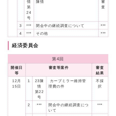
情
陳情
審
第
査
24
号
3
***
閉会中の継続調査について
***
4
***
その他
***
経済委員会
第4回
開催日
審査等案件
審査
等
結果
12月
1
23陳
カーブミラー維持管
不採
15日
情
理費の件
択
第22
号
2
***
閉会中の継続調査につ
***
いて