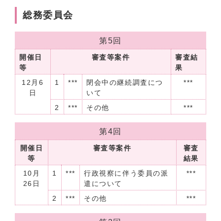
総務委員会
第5回
開催日
審査等案件
審査結
等
果
12月6
1
***
閉会中の継続調査につ
***
日
いて
2
***
その他
***
第4回
開催日
審査等案件
審査
等
結果
10月
1
***
行政視察に伴う委員の派
***
26日
遣について
2
***
その他
***