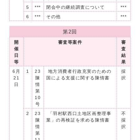
5
***
閉会中の継続調査について
***
6
***
その他
***
第2回
開
審査等案件
審
催
査
日
結
等
果
6月
1
23
地方消費者行政充実のための
採
21
陳
国による支援に関する陳情書
択
日
情
第
10
号
2
23
「羽村駅西口土地区画整理事
不
陳
業」の再検証を求める陳情書
採
情
択
第
11