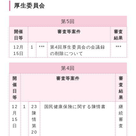
厚生委員会
第5回
開催
審査等案件
審査
日等
結果
12月
1
***
第4回厚生委員会の会議録
***
15日
の削除について
第4回
開
審査等案件
審
催
査
日
結
等
果
12
1
23
国民健康保険に関する陳情書
継
月
陳
続
15
情
審
日
第
査
20