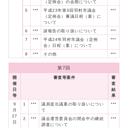
（定例会）の会期について
5
***
平成23年第5回羽村市議会
***
（定例会）審議日程（案）に
ついて
6
***
諸報告の取り扱いについて
***
7
***
平成24年羽村市議会（定例
***
会）日程（案）について
8
***
その他
***
第7回
開
審査等案件
審
催
査
日
結
等
果
9
1
***
議員提出議案の取り扱いについ
***
月
て
27
2
***
議会運営委員会の閉会中の継続
***
日
調査について