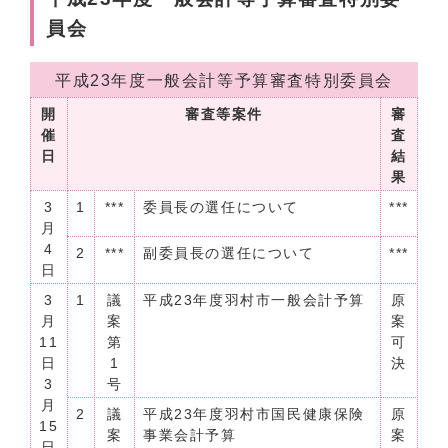
員会
平成23年度一般会計等予算審査特別委員会
開
審査等案件
審
催
査
日
結
果
3
1
***
委員長の選任について
***
月
4
2
***
副委員長の選任について
***
日
3
1
議
平成23年度羽村市一般会計予算
原
月
案
案
11
第
可
日
1
決
3
号
月
2
議
平成23年度羽村市国民健康保険
原
15
案
事業会計予算
案
日