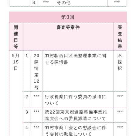
3
***
その他
***
第3回
開
審査等案件
審
催
査
日
結
等
果
9月
1
23
羽村駅西口区画整理事業に関
不
15
陳
する陳情書
採
日
情
択
第
12
号
2
***
行政視察に伴う委員の派遣に
***
ついて
3
***
第22回東京都道路整備事業推
***
進大会への委員派遣について
4
***
羽村市商工会との懇談会に伴
***
う委員の派遣について