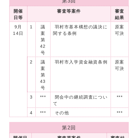
第3回
開催
審査等案件
審査
日等
結果
9月
1
議
羽村市基本構想の議決に
原案
14日
案
関する条例
可決
第
42
号
2
議
羽村市入学資金融資条例
原案
案
可決
第
43
号
3
***
閉会中の継続調査につい
***
て
4
***
その他
***
第2回