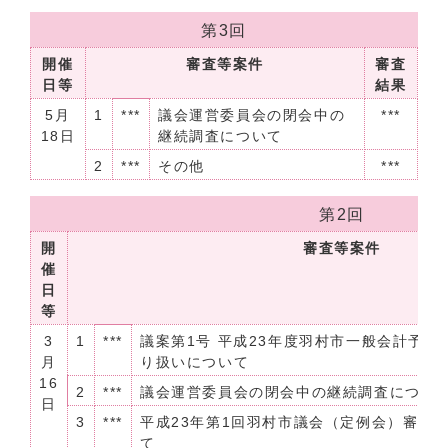
第3回
開催
審査等案件
審査
日等
結果
5月
1
***
議会運営委員会の閉会中の
***
18日
継続調査について
2
***
その他
***
第2回
開
審査等案件
催
日
等
3
1
***
議案第1号 平成23年度羽村市一般会計予
月
り扱いについて
16
2
***
議会運営委員会の閉会中の継続調査につい
日
3
***
平成23年第1回羽村市議会（定例会）審議