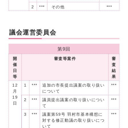
2
***
その他
***
議会運営委員会
第9回
開
審査等案件
審
催
査
日
結
等
果
12
1
***
追加の市長提出議案の取り扱い
***
月
について
19
2
***
議員提出議案の取り扱いについ
***
日
て
3
***
議案第59号 羽村市基本構想に
***
対する修正動議の取り扱いにつ
いて