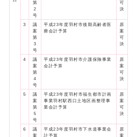
第
可
2
決
号
3
議
平成23年度羽村市後期高齢者医
原
案
療会計予算
案
第
可
3
決
号
4
議
平成23年度羽村市介護保険事業
原
案
会計予算
案
第
可
4
決
号
5
議
平成23年度羽村市福生都市計画
原
案
事業羽村駅西口土地区画整理事
案
第
業会計予算
可
5
決
号
6
議
平成23年度羽村市下水道事業会
原
案
計予算
案