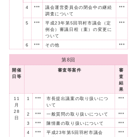
4
***
議会運営委員会の閉会中の継続
***
調査について
5
***
平成23年第5回羽村市議会（定
***
例会）審議日程（案）の変更に
ついて
6
***
その他
***
第8回
開催
審査等案件
審
日等
査
結
果
11
1
***
市長提出議案の取り扱いにつ
***
月
いて
28
2
***
一般質問の取り扱いについて
***
日
3
***
陳情書の取り扱いについて
***
4
***
平成23年第5回羽村市議会
***