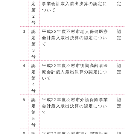
定
事業会計歳入歳出決算の認定に
定
第
ついて
2
号
3
認
平成22年度羽村市老人保健医療
認
定
会計歳入歳出決算の認定につい
定
第
て
3
号
4
認
平成22年度羽村市後期高齢者医
認
定
療会計歳入歳出決算の認定につ
定
第
いて
4
号
5
認
平成22年度羽村市介護保険事業
認
定
会計歳入歳出決算の認定につい
定
第
て
5
号
6
認
平成22年度羽村市福生都市計画
認