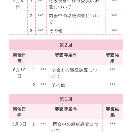
9月8
1
***
行政視察に伴う委員の派
***
日
遣について
2
***
閉会中の継続調査につい
***
て
3
***
その他
***
第2回
開催日
審査等案件
審査結
等
果
6月10
1
***
閉会中の継続調査につ
***
日
いて
2
***
その他
***
第1回
開催日
審査等案件
審査結
等
果
3月3日
1
***
閉会中の継続調査につ
***
いて