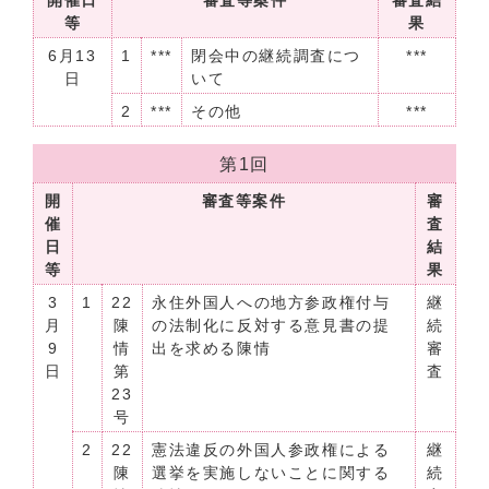
開催日
審査等案件
審査結
等
果
6月13
1
***
閉会中の継続調査につ
***
日
いて
2
***
その他
***
第1回
開
審査等案件
審
催
査
日
結
等
果
3
1
22
永住外国人への地方参政権付与
継
月
陳
の法制化に反対する意見書の提
続
9
情
出を求める陳情
審
日
第
査
23
号
2
22
憲法違反の外国人参政権による
継
陳
選挙を実施しないことに関する
続