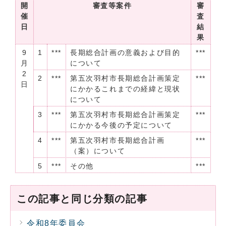
開
審査等案件
審
催
査
日
結
果
9
1
***
長期総合計画の意義および目的
***
月
について
2
2
***
第五次羽村市長期総合計画策定
***
日
にかかるこれまでの経緯と現状
について
3
***
第五次羽村市長期総合計画策定
***
にかかる今後の予定について
4
***
第五次羽村市長期総合計画
***
（案）について
5
***
その他
***
この記事と同じ分類の記事
令和8年委員会