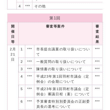
4
***
その他
第1回
開
審査等案件
審
催
査
日
結
等
果
2月
1
***
市長提出議案の取り扱いについ
***
21
て
日
2
***
一般質問の取り扱いについて
***
3
***
陳情書の取り扱いについて
***
4
***
平成23年第1回羽村市議会（定
***
例会）の会期について
5
***
平成23年第1回羽村市議会（定
***
例会）審議日程（案）について
6
***
予算審査特別別委員会の正副委
***
員長の選考について