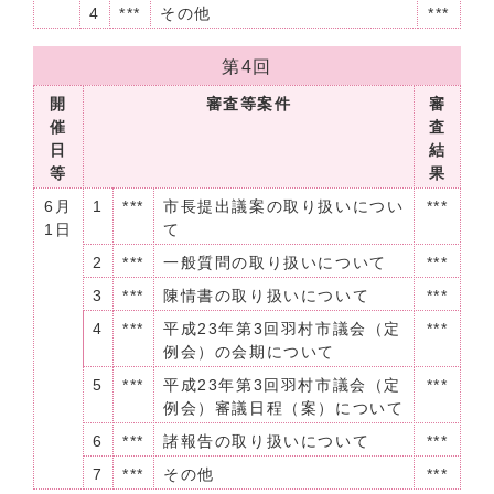
4
***
その他
***
第4回
開
審査等案件
審
催
査
日
結
等
果
6月
1
***
市長提出議案の取り扱いについ
***
1日
て
2
***
一般質問の取り扱いについて
***
3
***
陳情書の取り扱いについて
***
4
***
平成23年第3回羽村市議会（定
***
例会）の会期について
5
***
平成23年第3回羽村市議会（定
***
例会）審議日程（案）について
6
***
諸報告の取り扱いについて
***
7
***
その他
***