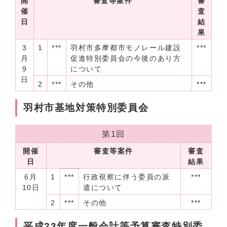
開
審査等案件
審
催
査
日
結
果
3
1
***
羽村市多摩都市モノレール建設
***
月
促進特別委員会の今後のあり方
9
について
日
2
***
その他
***
羽村市基地対策特別委員会
第1回
開催
審査等案件
審査
日
結果
6月
1
***
行政視察に伴う委員の派
***
10日
遣について
2
***
その他
***
平成23年度一般会計等予算審査特別委