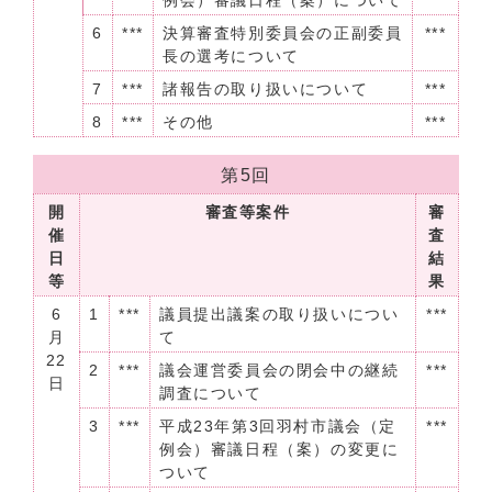
例会）審議日程（案）について
6
***
決算審査特別委員会の正副委員
***
長の選考について
7
***
諸報告の取り扱いについて
***
8
***
その他
***
第5回
開
審査等案件
審
催
査
日
結
等
果
6
1
***
議員提出議案の取り扱いについ
***
月
て
22
2
***
議会運営委員会の閉会中の継続
***
日
調査について
3
***
平成23年第3回羽村市議会（定
***
例会）審議日程（案）の変更に
ついて