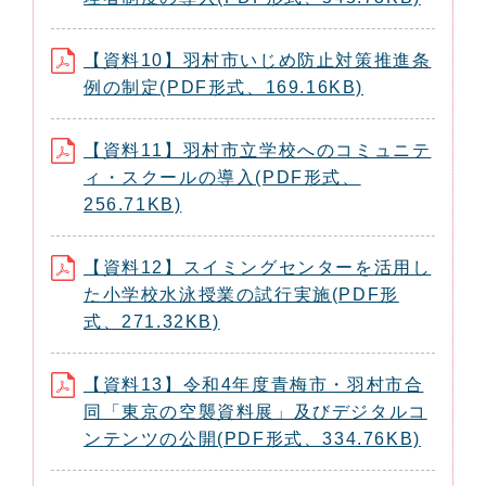
【資料10】羽村市いじめ防止対策推進条
例の制定(PDF形式、169.16KB)
【資料11】羽村市立学校へのコミュニテ
ィ・スクールの導入(PDF形式、
256.71KB)
【資料12】スイミングセンターを活用し
た小学校水泳授業の試行実施(PDF形
式、271.32KB)
【資料13】令和4年度青梅市・羽村市合
同「東京の空襲資料展」及びデジタルコ
ンテンツの公開(PDF形式、334.76KB)