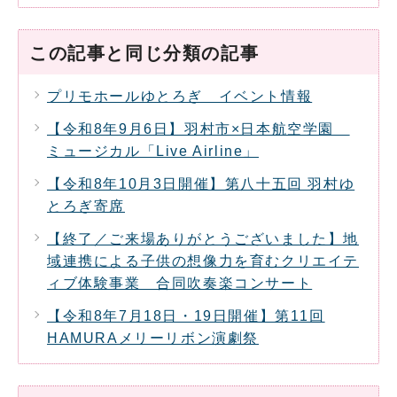
この記事と同じ分類の記事
プリモホールゆとろぎ イベント情報
【令和8年9月6日】羽村市×日本航空学園
ミュージカル「Live Airline」
【令和8年10月3日開催】第八十五回 羽村ゆ
とろぎ寄席
【終了／ご来場ありがとうございました】地
域連携による子供の想像力を育むクリエイテ
ィブ体験事業 合同吹奏楽コンサート
【令和8年7月18日・19日開催】第11回
HAMURAメリーリボン演劇祭