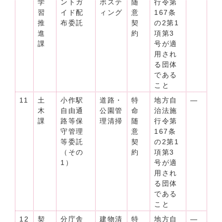
学
ントガ
ポステ
随
行令第
習
イド配
ィング
意
167条
推
布委託
契
の2第1
進
約
項第3
課
号が適
用され
る団体
である
こと
11
土
小作駅
道路・
特
地方自
―
木
自由通
公園管
命
治法施
課
路等保
理清掃
随
行令第
守管理
意
167条
等委託
契
の2第1
（その
約
項第3
1）
号が適
用され
る団体
である
こと
12
契
分庁舎
建物清
特
地方自
―