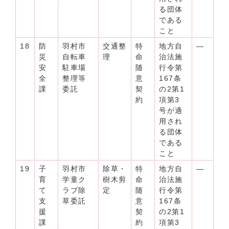
る団体
である
こと
18
防
羽村市
交通整
特
地方自
―
災
自転車
理
命
治法施
安
駐車場
随
行令第
全
整理等
意
167条
課
委託
契
の2第1
約
項第3
号が適
用され
る団体
である
こと
19
子
羽村市
除草・
特
地方自
―
育
学童ク
樹木剪
命
治法施
て
ラブ除
定
随
行令第
支
草委託
意
167条
援
契
の2第1
課
約
項第3