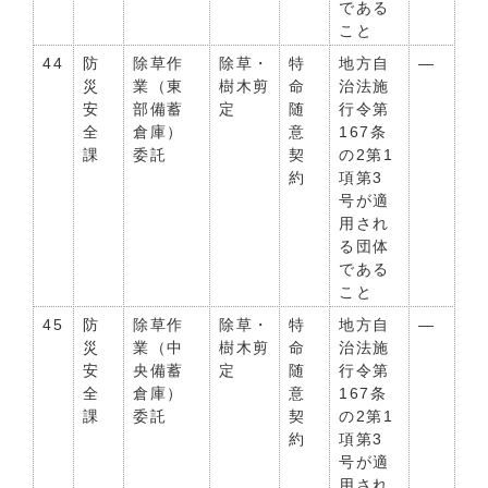
である
こと
44
防
除草作
除草・
特
地方自
―
災
業（東
樹木剪
命
治法施
安
部備蓄
定
随
行令第
全
倉庫）
意
167条
課
委託
契
の2第1
約
項第3
号が適
用され
る団体
である
こと
45
防
除草作
除草・
特
地方自
―
災
業（中
樹木剪
命
治法施
安
央備蓄
定
随
行令第
全
倉庫）
意
167条
課
委託
契
の2第1
約
項第3
号が適
用され