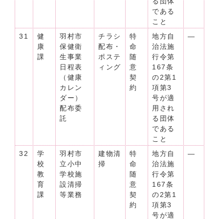
る団体
である
こと
31
健
羽村市
チラシ
特
地方自
―
康
保健衛
配布・
命
治法施
課
生事業
ポステ
随
行令第
日程表
ィング
意
167条
（健康
契
の2第1
カレン
約
項第3
ダー）
号が適
配布委
用され
託
る団体
である
こと
32
学
羽村市
建物清
特
地方自
―
校
立小中
掃
命
治法施
教
学校施
随
行令第
育
設清掃
意
167条
課
等業務
契
の2第1
約
項第3
号が適