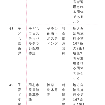
号が適
用され
る団体
である
こと
48
子
子ども
チラシ
特
地方自
―
ど
フェス
配布・
命
治法施
も
ティバ
ポステ
随
行令第
政
ルチラ
ィング
意
167条
策
シ配布
契
の2第1
課
委託
約
項第3
号が適
用され
る団体
である
こと
49
子
羽村市
除草・
特
地方自
―
育
児童館
樹木剪
命
治法施
て
除草委
定
随
行令第
支
託
意
167条
援
契
の2第1