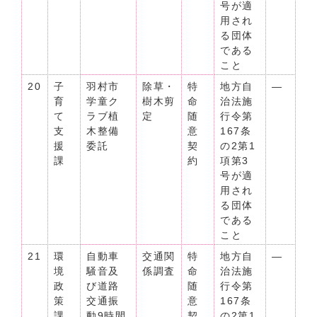
号が適
用され
る団体
である
こと
20
子
羽村市
除草・
特
地方自
―
育
学童ク
樹木剪
命
治法施
て
ラブ植
定
随
行令第
支
木整備
意
167条
援
委託
契
の2第1
課
約
項第3
号が適
用され
る団体
である
こと
21
環
自動車
交通関
特
地方自
―
境
騒音及
係調査
命
治法施
政
び道路
随
行令第
策
交通振
意
167条
課
動9時間
契
の2第1