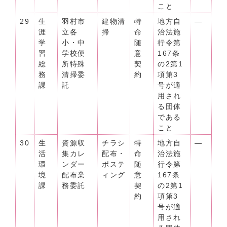
こと
29
生
羽村市
建物清
特
地方自
―
涯
立各
掃
命
治法施
学
小・中
随
行令第
習
学校便
意
167条
総
所特殊
契
の2第1
務
清掃委
約
項第3
課
託
号が適
用され
る団体
である
こと
30
生
資源収
チラシ
特
地方自
―
活
集カレ
配布・
命
治法施
環
ンダー
ポステ
随
行令第
境
配布業
ィング
意
167条
課
務委託
契
の2第1
約
項第3
号が適
用され