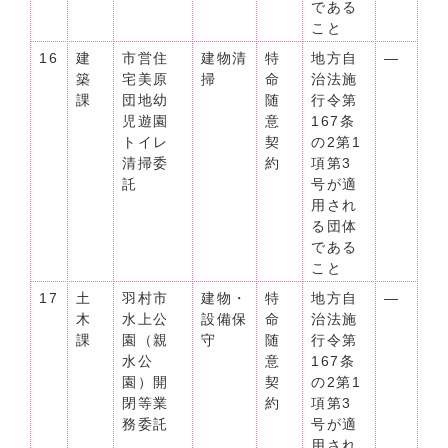
である
こと
16
建
市営住
建物清
特
地方自
―
築
宅美原
掃
命
治法施
課
団地幼
随
行令第
児遊園
意
167条
トイレ
契
の2第1
清掃委
約
項第3
託
号が適
用され
る団体
である
こと
17
土
羽村市
建物・
特
地方自
―
木
水上公
設備保
命
治法施
課
園（親
守
随
行令第
水公
意
167条
園）開
契
の2第1
閉等業
約
項第3
務委託
号が適
用され