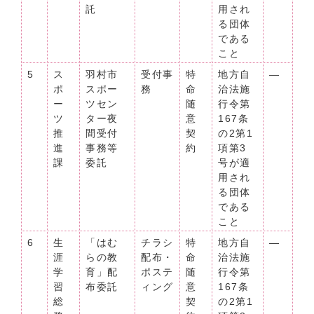
託
用され
る団体
である
こと
5
ス
羽村市
受付事
特
地方自
―
ポ
スポー
務
命
治法施
ー
ツセン
随
行令第
ツ
ター夜
意
167条
推
間受付
契
の2第1
進
事務等
約
項第3
課
委託
号が適
用され
る団体
である
こと
6
生
「はむ
チラシ
特
地方自
―
涯
らの教
配布・
命
治法施
学
育」配
ポステ
随
行令第
習
布委託
ィング
意
167条
総
契
の2第1