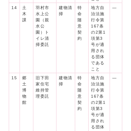
14
土
羽村市
建物清
特
地方自
―
木
水上公
掃
命
治法施
課
園（親
随
行令第
水公
意
167条
園）ト
契
の2第1
イレ清
約
項第3
掃委託
号が適
用され
る団体
である
こと
15
郷
旧下田
建物清
特
地方自
―
土
家住宅
掃
命
治法施
博
維持管
随
行令第
物
理委託
意
167条
館
契
の2第1
約
項第3
号が適
用され
る団体