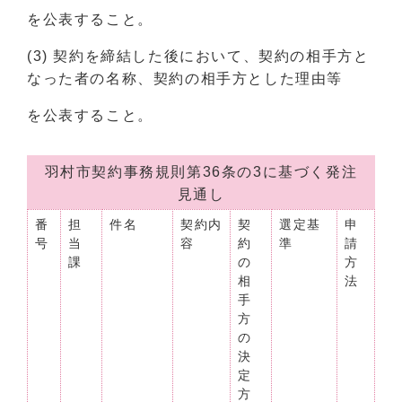
を公表すること。
(3) 契約を締結した後において、契約の相手方と
なった者の名称、契約の相手方とした理由等
を公表すること。
羽村市契約事務規則第36条の3に基づく発注
見通し
番
担
件名
契約内
契
選定基
申
号
当
容
約
準
請
課
の
方
相
法
手
方
の
決
定
方