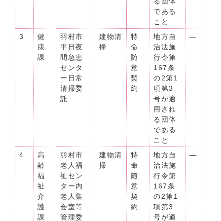
る団体
である
こと
3
健
羽村市
建物清
特
地方自
―
康
平日夜
掃
命
治法施
課
間急患
随
行令第
センタ
意
167条
ー日常
契
の2第1
清掃委
約
項第3
託
号が適
用され
る団体
である
こと
4
高
羽村市
建物清
特
地方自
―
齢
老人福
掃
命
治法施
福
祉セン
随
行令第
祉
ター内
意
167条
介
老人集
契
の2第1
護
会室等
約
項第3
課
管理委
号が適