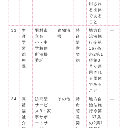
用され
る団体
である
こと
33
生
羽村市
建物清
特
地方自
―
涯
立各
掃
命
治法施
学
小・中
随
行令第
習
学校便
意
167条
総
所清掃
契
の2第1
務
委託
約
項第3
課
号が適
用され
る団体
である
こと
34
高
訪問型
その他
特
地方自
―
齢
サービ
命
治法施
福
スB・家
随
行令第
祉
事サポ
意
167条
介
ートサ
契
の2第1