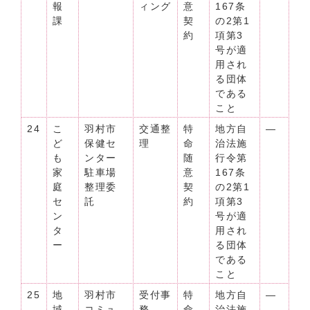
報
ィング
意
167条
課
契
の2第1
約
項第3
号が適
用され
る団体
である
こと
24
こ
羽村市
交通整
特
地方自
―
ど
保健セ
理
命
治法施
も
ンター
随
行令第
家
駐車場
意
167条
庭
整理委
契
の2第1
セ
託
約
項第3
ン
号が適
タ
用され
ー
る団体
である
こと
25
地
羽村市
受付事
特
地方自
―
域
コミュ
務
命
治法施