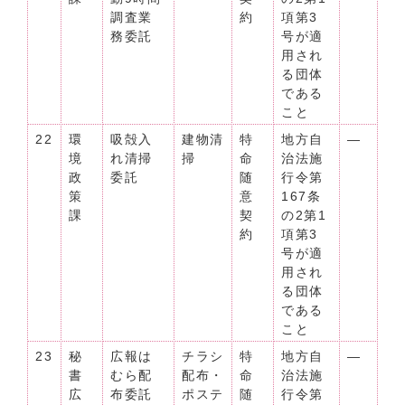
調査業
約
項第3
務委託
号が適
用され
る団体
である
こと
22
環
吸殻入
建物清
特
地方自
―
境
れ清掃
掃
命
治法施
政
委託
随
行令第
策
意
167条
課
契
の2第1
約
項第3
号が適
用され
る団体
である
こと
23
秘
広報は
チラシ
特
地方自
―
書
むら配
配布・
命
治法施
広
布委託
ポステ
随
行令第