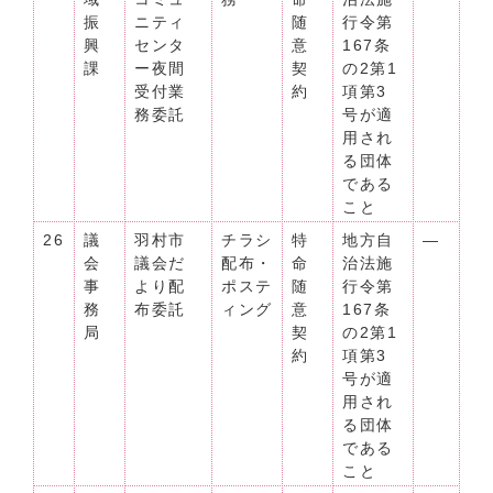
振
ニティ
随
行令第
興
センタ
意
167条
課
ー夜間
契
の2第1
受付業
約
項第3
務委託
号が適
用され
る団体
である
こと
26
議
羽村市
チラシ
特
地方自
―
会
議会だ
配布・
命
治法施
事
より配
ポステ
随
行令第
務
布委託
ィング
意
167条
局
契
の2第1
約
項第3
号が適
用され
る団体
である
こと