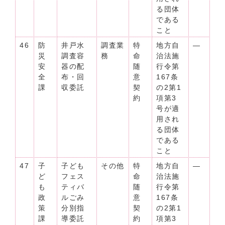
る団体
である
こと
46
防
井戸水
調査業
特
地方自
―
災
調査容
務
命
治法施
安
器の配
随
行令第
全
布・回
意
167条
課
収委託
契
の2第1
約
項第3
号が適
用され
る団体
である
こと
47
子
子ども
その他
特
地方自
―
ど
フェス
命
治法施
も
ティバ
随
行令第
政
ルごみ
意
167条
策
分別指
契
の2第1
課
導委託
約
項第3