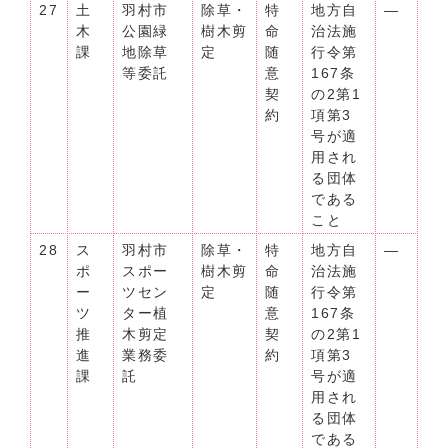
27
土
羽村市
除草・
特
地方自
―
木
公園緑
樹木剪
命
治法施
課
地除草
定
随
行令第
等委託
意
167条
契
の2第1
約
項第3
号が適
用され
る団体
である
こと
28
ス
羽村市
除草・
特
地方自
―
ポ
スポー
樹木剪
命
治法施
ー
ツセン
定
随
行令第
ツ
ター植
意
167条
推
木剪定
契
の2第1
進
業務委
約
項第3
課
託
号が適
用され
る団体
である