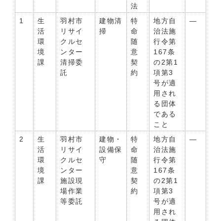
法
1
生
羽村市
建物清
特
地方自
―
活
リサイ
掃
命
治法施
環
クルセ
随
行令第
境
ンター
意
167条
課
清掃委
契
の2第1
託
約
項第3
号が適
用され
る団体
である
こと
2
生
羽村市
建物・
特
地方自
―
活
リサイ
設備保
命
治法施
環
クルセ
守
随
行令第
境
ンター
意
167条
課
施設現
契
の2第1
場作業
約
項第3
等委託
号が適
用され