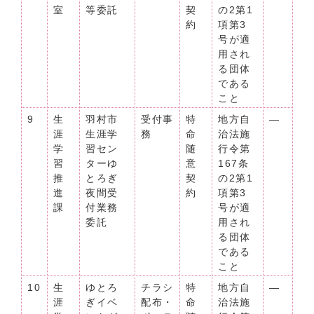
室
等委託
契
の2第1
約
項第3
号が適
用され
る団体
である
こと
9
生
羽村市
受付事
特
地方自
―
涯
生涯学
務
命
治法施
学
習セン
随
行令第
習
ターゆ
意
167条
推
とろぎ
契
の2第1
進
夜間受
約
項第3
課
付業務
号が適
委託
用され
る団体
である
こと
10
生
ゆとろ
チラシ
特
地方自
―
涯
ぎイベ
配布・
命
治法施