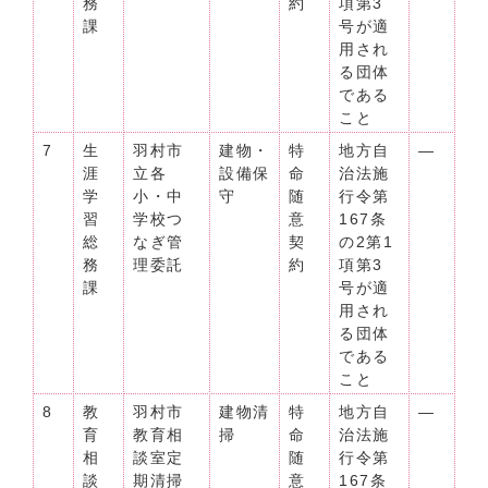
務
約
項第3
課
号が適
用され
る団体
である
こと
7
生
羽村市
建物・
特
地方自
―
涯
立各
設備保
命
治法施
学
小・中
守
随
行令第
習
学校つ
意
167条
総
なぎ管
契
の2第1
務
理委託
約
項第3
課
号が適
用され
る団体
である
こと
8
教
羽村市
建物清
特
地方自
―
育
教育相
掃
命
治法施
相
談室定
随
行令第
談
期清掃
意
167条