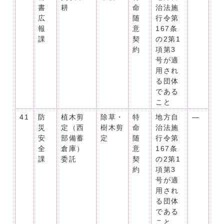
書
耕
命
治法施
広
随
行令第
報
意
167条
課
契
の2第1
約
項第3
号が適
用され
る団体
である
こと
41
防
植木剪
除草・
特
地方自
―
災
定（西
樹木剪
命
治法施
安
部備蓄
定
随
行令第
全
倉庫）
意
167条
課
委託
契
の2第1
約
項第3
号が適
用され
る団体
である
こと