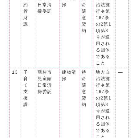
約
日常清
掃
命
治法施
管
掃委託
随
行令第
財
意
167条
課
契
の2第1
約
項第3
号が適
用され
る団体
である
こと
13
子
羽村市
建物清
特
地方自
―
育
児童館
掃
命
治法施
て
日常清
随
行令第
支
掃委託
意
167条
援
契
の2第1
課
約
項第3
号が適
用され
る団体
である
こと