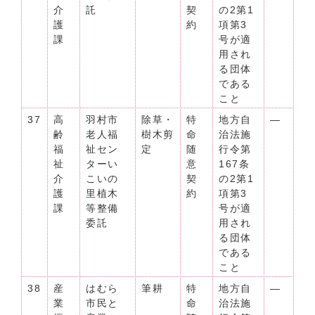
介
託
契
の2第1
護
約
項第3
課
号が適
用され
る団体
である
こと
37
高
羽村市
除草・
特
地方自
―
齢
老人福
樹木剪
命
治法施
福
祉セン
定
随
行令第
祉
ターい
意
167条
介
こいの
契
の2第1
護
里植木
約
項第3
課
等整備
号が適
委託
用され
る団体
である
こと
38
産
はむら
筆耕
特
地方自
―
業
市民と
命
治法施