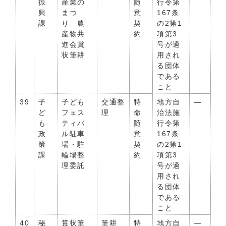
振
産業の
随
行令第
興
まつ
意
167条
課
り 農
契
の2第1
産物共
約
項第3
進会賞
号が適
状筆耕
用され
る団体
である
こと
39
子
子ども
交通整
特
地方自
―
ど
フェス
理
命
治法施
も
ティバ
随
行令第
政
ル駐車
意
167条
策
場・駐
契
の2第1
課
輪場整
約
項第3
理委託
号が適
用され
る団体
である
こと
40
秘
賞状筆
筆耕
特
地方自
―