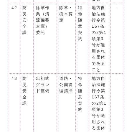
42
防
除草作
除草・
特
地方自
―
災
業（清
樹木剪
命
治法施
安
流備蓄
定
随
行令第
全
倉庫）
意
167条
課
委託
契
の2第1
約
項第3
号が適
用され
る団体
である
こと
43
防
出初式
道路・
特
地方自
―
災
グラン
公園管
命
治法施
安
ド整備
理清掃
随
行令第
全
意
167条
課
契
の2第1
約
項第3
号が適
用され
る団体