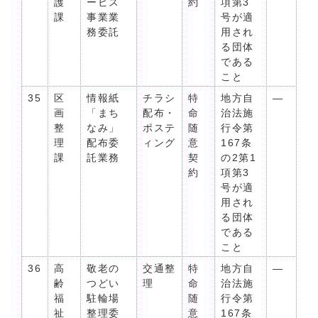
護
ービス
約
項第3
課
事業業
号が適
務委託
用され
る団体
である
こと
35
区
情報紙
チラシ
特
地方自
―
画
「まち
配布・
命
治法施
整
なみ」
ポステ
随
行令第
理
配布委
ィング
意
167条
課
託業務
契
の2第1
約
項第3
号が適
用され
る団体
である
こと
36
高
敬老の
交通整
特
地方自
―
齢
つどい
理
命
治法施
福
駐輪場
随
行令第
祉
整理委
意
167条