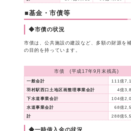
■基金・市債等
◆市債の状況
市債は、公共施設の建設など、多額の財源を
の目的を持っています。
市債 (平成17年9月末残高)
一般会計
111億7,
羽村駅西口土地区画整理事業会計
4億3,
下水道事業会計
104億2,
水道事業会計
68億2,
計
288億5,
◆一時借入金の状況