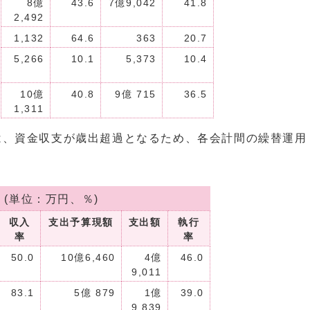
8億
43.6
7億9,042
41.8
2,492
1,132
64.6
363
20.7
5,266
10.1
5,373
10.4
10億
40.8
9億 715
36.5
1,311
は、資金収支が歳出超過となるため、各会計間の繰替運用
単位：万円、％)
収入
支出予算現額
支出額
執行
率
率
50.0
10億6,460
4億
46.0
9,011
83.1
5億 879
1億
39.0
9,839