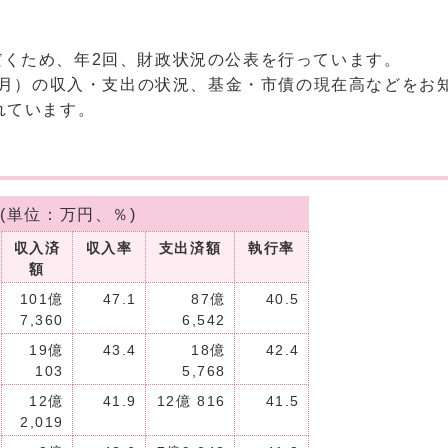
だくため、年2回、財政状況の公表を行っています。
～9月）の収入・支出の状況、基金・市債の現在高などをお
れています。
単位：万円、％)
収入済
収入率
支出済額
執行率
額
101億
47.1
87億
40.5
7,360
6,542
19億
43.4
18億
42.4
103
5,768
12億
41.9
12億 816
41.5
2,019