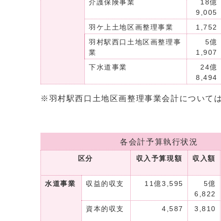
介護保険事業
18億
9,005
羽ケ上土地区画整理事業
1,752
羽村駅西口土地区画整理事
5億
業
1,907
下水道事業
24億
8,494
※羽村駅西口土地区画整理事業会計について
各会計予算執行状況 (
区分
収入予算現額
収入額
水道事業
収益的収支
11億3,595
5億
6,822
資本的収支
4,587
3,810