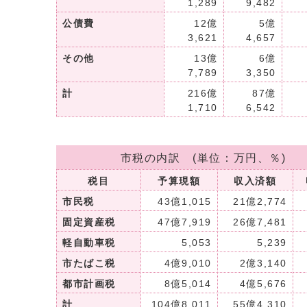
1,289
9,482
公債費
12億
5億
3,621
4,657
その他
13億
6億
7,789
3,350
計
216億
87億
1,710
6,542
市税の内訳 (単位：万円、％)
税目
予算現額
収入済額
市民税
43億1,015
21億2,774
固定資産税
47億7,919
26億7,481
軽自動車税
5,053
5,239
市たばこ税
4億9,010
2億3,140
都市計画税
8億5,014
4億5,676
計
104億8,011
55億4,310