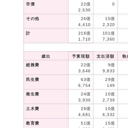
市債
22億
0
2,530
その他
26億
15億
4,410
2,320
計
216億
101億
1,710
7,360
歳出
予算現額
支出済額
執
総務費
22億
9億
3,646
9,833
民生費
63億
29億
6,754
149
衛生費
24億
10億
3,930
2,739
土木費
28億
10億
4,681
6,332
教育費
51億
15億