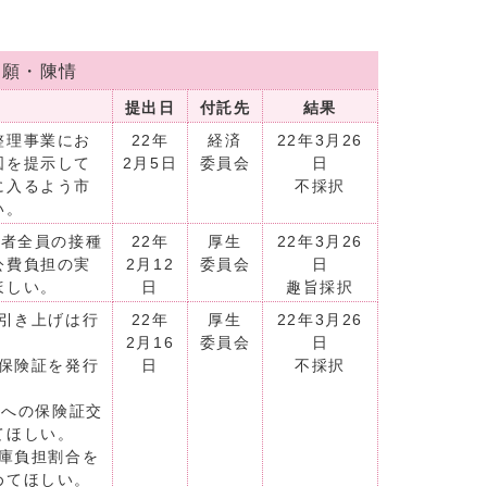
請願・陳情
提出日
付託先
結果
整理事業にお
22年
経済
22年3月26
図を提示して
2月5日
委員会
日
に入るよう市
不採択
い。
望者全員の接種
22年
厚生
22年3月26
公費負担の実
2月12
委員会
日
ほしい。
日
趣旨採択
の引き上げは行
22年
厚生
22年3月26
2月16
委員会
日
期保険証を発行
日
不採択
もへの保険証交
てほしい。
国庫負担割合を
めてほしい。