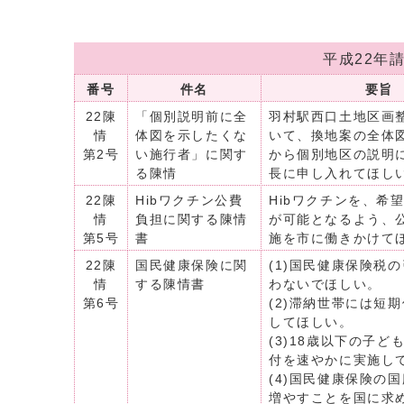
平成22年
番号
件名
要旨
22陳
「個別説明前に全
羽村駅西口土地区画
情
体図を示したくな
いて、換地案の全体
第2号
い施行者」に関す
から個別地区の説明
る陳情
長に申し入れてほし
22陳
Hibワクチン公費
Hibワクチンを、希
情
負担に関する陳情
が可能となるよう、
第5号
書
施を市に働きかけて
22陳
国民健康保険に関
(1)国民健康保険税
情
する陳情書
わないでほしい。
第6号
(2)滞納世帯には短
してほしい。
(3)18歳以下の子ど
付を速やかに実施し
(4)国民健康保険の
増やすことを国に求