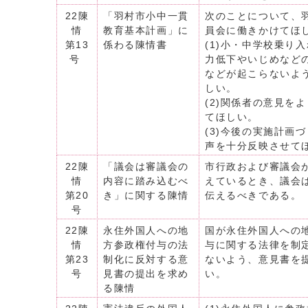
22陳
「羽村市小中一貫
次のことについて、
情
教育基本計画」に
員会に働きかけてほ
第13
係わる陳情書
(1)小・中学校乗り
号
力低下やいじめなど
などが起こらないよ
しい。
(2)関係者の意見を
てほしい。
(3)今後の実施計画
声を十分反映させて
22陳
「議会は審議会の
市行政および審議会
情
内容に踏み込むべ
えているとき、議会
第20
き」に関する陳情
伝えるべきである。
号
22陳
永住外国人への地
国が永住外国人への
情
方参政権付与の法
与に関する法律を制
第23
制化に反対する意
ないよう、意見書を
号
見書の提出を求め
い。
る陳情