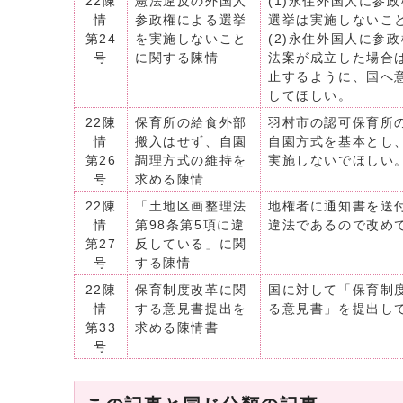
22陳
憲法違反の外国人
(1)永住外国人に参
情
参政権による選挙
選挙は実施しないこ
第24
を実施しないこと
(2)永住外国人に参
号
に関する陳情
法案が成立した場合
止するように、国へ
してほしい。
22陳
保育所の給食外部
羽村市の認可保育所
情
搬入はせず、自園
自園方式を基本とし
第26
調理方式の維持を
実施しないでほしい
号
求める陳情
22陳
「土地区画整理法
地権者に通知書を送
情
第98条第5項に違
違法であるので改め
第27
反している」に関
号
する陳情
22陳
保育制度改革に関
国に対して「保育制
情
する意見書提出を
る意見書」を提出し
第33
求める陳情書
号