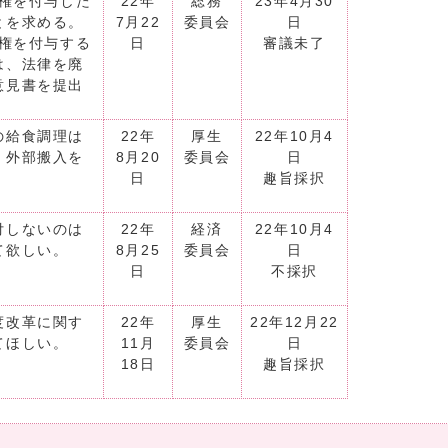
政権を付与した
22年
総務
23年4月30
とを求める。
7月22
委員会
日
政権を付与する
日
審議未了
は、法律を廃
意見書を提出
の給食調理は
22年
厚生
22年10月4
、外部搬入を
8月20
委員会
日
。
日
趣旨採択
付しないのは
22年
経済
22年10月4
て欲しい。
8月25
委員会
日
日
不採択
度改革に関す
22年
厚生
22年12月22
てほしい。
11月
委員会
日
18日
趣旨採択