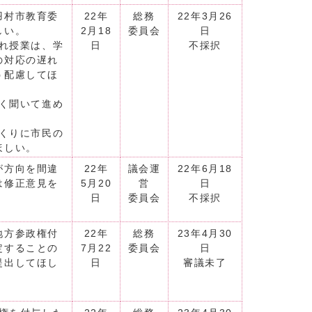
羽村市教育委
22年
総務
22年3月26
しい。
2月18
委員会
日
入れ授業は、学
日
不採択
の対応の遅れ
う配慮してほ
よく聞いて進め
づくりに市民の
ほしい。
が方向を間違
22年
議会運
22年6月18
は修正意見を
5月20
営
日
日
委員会
不採択
地方参政権付
22年
総務
23年4月30
定することの
7月22
委員会
日
提出してほし
日
審議未了