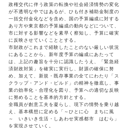
政権交代に伴う政策の転換や社会経済情勢の変化
が不透明な中ではあるが、ひも付き補助金制度の
一括交付金化などを含め、国の予算編成に対する
あり方や東京都の予算編成の動向などについて、
市に対する影響などを素早く察知し、予算に確実
に反映させていくこととする。
市財政がこれまで経験したことのない厳しい状況
にあることから、新年度予算の編成にあたって
は、上記の趣旨を十分に認識したうえ、「緊急経
済財政対策」を確実に実行し、財源の確保に努
め、加えて、新規・既存事業の全てにわたり「ス
クラップ・アンド・ビルド」の精神を徹底し、事
業の効率化・合理化を図り、予算への適切な反映
に努めることを基本的方針とする。
全職員が創意工夫を凝らし、現下の情勢を乗り越
え、基本構想に定める「～ひとに心 まちに風
～ いきいき生活・しあわせ実感都市 はむら」
を実現させていく。