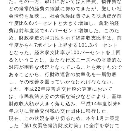
た。その一方、歳出においては人件費、物件費な
どの経常的経費の縮減に努めてきたが、厳しい社
会情勢を反映し、社会保障経費である扶助費が前
年度比6.6パーセントと大きく増加し、義務的経
費は前年度比で4.7パーセント増加した。このた
め、財政構造の弾力性を示す経常収支比率は、前
年度から4.7ポイント上昇する101.3パーセント
となった。経常収支比率が100パーセントを上回
るということは、新たな行政ニーズへの財源的な
対応が困難な状況となっていることを示すもので
あることから、行財政運営の効率化を一層徹底
し、その改善を図っていかなければならない。
また、平成22年度普通交付税の算定において
は、市民税法人分の大幅な減少などにより、基準
財政収入額が大きく落ち込み、平成14年度以来8
年ぶりに普通交付税の交付団体に移行した。
現在、この状況を乗り切るため、本年1月に策定
した「第1次緊急経済財政対策」に全庁を挙げて