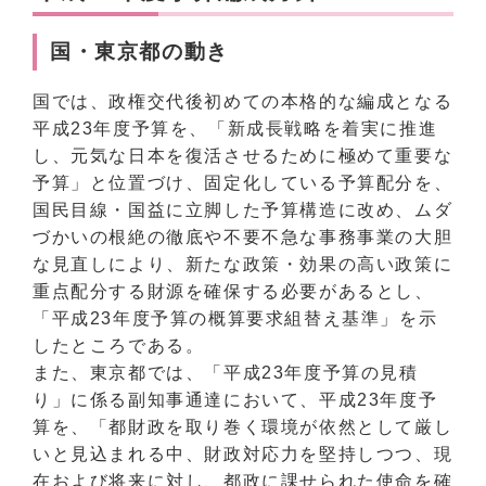
国・東京都の動き
国では、政権交代後初めての本格的な編成となる
平成23年度予算を、「新成長戦略を着実に推進
し、元気な日本を復活させるために極めて重要な
予算」と位置づけ、固定化している予算配分を、
国民目線・国益に立脚した予算構造に改め、ムダ
づかいの根絶の徹底や不要不急な事務事業の大胆
な見直しにより、新たな政策・効果の高い政策に
重点配分する財源を確保する必要があるとし、
「平成23年度予算の概算要求組替え基準」を示
したところである。
また、東京都では、「平成23年度予算の見積
り」に係る副知事通達において、平成23年度予
算を、「都財政を取り巻く環境が依然として厳し
いと見込まれる中、財政対応力を堅持しつつ、現
在および将来に対し、都政に課せられた使命を確