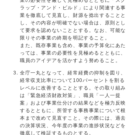
業の必要性を厳しく見極めるとともに「スク
ラップ・アンド・ビルド」により関連する事
業を徹底して見直し、財源を捻出することと
し、その内容が明確でない場合は、原則とし
て要求を認めないこととする。なお、可能な
限りその事業の終期を明記すること。
また、既存事業も含め、事業の予算化にあた
っては、事業の必要性を見極めるとともに、
職員のアイデアを活かすよう努めること。
全庁一丸となって、経常経費の抑制を図り、
経常収支比率について100パーセントを割る
レベルに改善することとする。その取り組み
は「緊急経済財政対策」、職員「一人一提
案」および事業仕分けの結果などを極力反映
するとともに、所管する事務事業について根
本まで改めて見直すこと。その際には、過去
の決算状況、今年度の事業の進捗状況などを
徹底して検証するものとする。