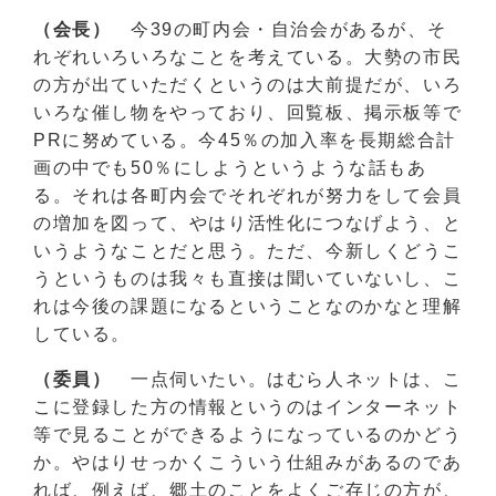
（会長）
今39の町内会・自治会があるが、そ
れぞれいろいろなことを考えている。大勢の市民
の方が出ていただくというのは大前提だが、いろ
いろな催し物をやっており、回覧板、掲示板等で
PRに努めている。今45％の加入率を長期総合計
画の中でも50％にしようというような話もあ
る。それは各町内会でそれぞれが努力をして会員
の増加を図って、やはり活性化につなげよう、と
いうようなことだと思う。ただ、今新しくどうこ
うというものは我々も直接は聞いていないし、こ
れは今後の課題になるということなのかなと理解
している。
（委員）
一点伺いたい。はむら人ネットは、こ
こに登録した方の情報というのはインターネット
等で見ることができるようになっているのかどう
か。やはりせっかくこういう仕組みがあるのであ
れば、例えば、郷土のことをよくご存じの方が、