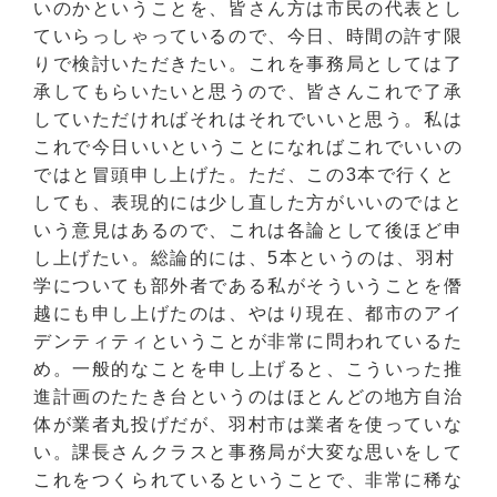
いのかということを、皆さん方は市民の代表とし
ていらっしゃっているので、今日、時間の許す限
りで検討いただきたい。これを事務局としては了
承してもらいたいと思うので、皆さんこれで了承
していただければそれはそれでいいと思う。私は
これで今日いいということになればこれでいいの
ではと冒頭申し上げた。ただ、この3本で行くと
しても、表現的には少し直した方がいいのではと
いう意見はあるので、これは各論として後ほど申
し上げたい。総論的には、5本というのは、羽村
学についても部外者である私がそういうことを僭
越にも申し上げたのは、やはり現在、都市のアイ
デンティティということが非常に問われているた
め。一般的なことを申し上げると、こういった推
進計画のたたき台というのはほとんどの地方自治
体が業者丸投げだが、羽村市は業者を使っていな
い。課長さんクラスと事務局が大変な思いをして
これをつくられているということで、非常に稀な