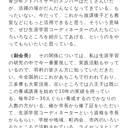
青少年アドバイザーのメンバーはたくさんいた
が、活躍の場がだんだんなくなってきている。も
ったいない。今だって、これから放課後子ども教
室などにもっと活用できると思う。そういう意味
で、ぜひ生涯学習コーディネーターの人たちにい
ろいろなところを紹介してあげる、というのをや
ってもらいたいと思っている。
（副会長）
その関係については、私は生涯学習
の研究の中で今一番重視して、実践活動もやって
いるので、羽村の皆さん方に知っていただきた
い。今全国的にこれがあちこちで行われており、
三多摩も大変活発。古いところでは八王子は既に
この養成講座を始めて10年の実績を持ってい
る。毎年20～30人ぐらい養成するのでかなりの
人数の方がいる。確か市長から修了証をいただい
て、生涯学習コーディネーターという資格を市長
からもらい、学校や地域、町内会、市内のいろい
ろなところで活動されている。ライセンスとして