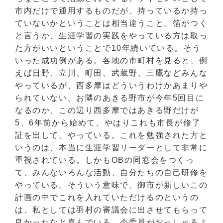
市内だけで通用するものだが、持っているか持っ
ていないかということは相当違うこと。箔がつく
と言うか、生涯学習の実践をやっている方は取っ
た方がいいということで10年続いている。そう
いった成功例がある。各地の市町村を見ると、例
えば日野、立川、町田、武蔵野、三鷹などみんな
やっているが、西多摩はどういうわけかあまりや
られていない。お隣のあきる野市が今年5回目に
なるのか、この辺り西多摩ではあきる野だけが
5、6年前から始めて、やはりこれも市長が修了
証を出して、やっている。これを勉強された方と
いうのは、本当に生涯学習リーダーとして非常に
重視されている。しかもOBの同窓会をつくっ
て、みんないろんな活動、自分たちの自己研修を
やっている。そういう意味で、御市が新しいこの
計画の中でこれを入れていただけるのというの
は、私としては羽村の審議会に出させてもらって
良かったなと喜んでいる。今委員がおっしゃるよ