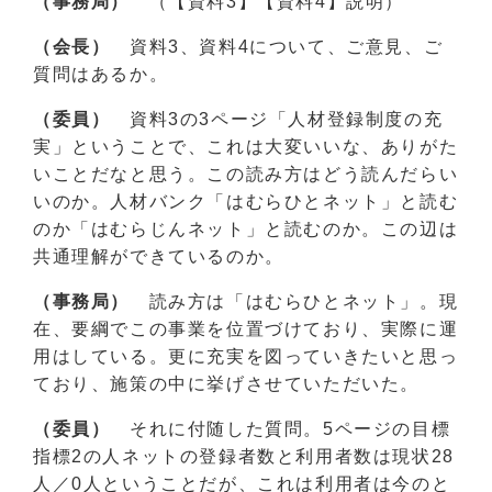
（事務局）
（【資料3】【資料4】説明）
（会長）
資料3、資料4について、ご意見、ご
質問はあるか。
（委員）
資料3の3ページ「人材登録制度の充
実」ということで、これは大変いいな、ありがた
いことだなと思う。この読み方はどう読んだらい
いのか。人材バンク「はむらひとネット」と読む
のか「はむらじんネット」と読むのか。この辺は
共通理解ができているのか。
（事務局）
読み方は「はむらひとネット」。現
在、要綱でこの事業を位置づけており、実際に運
用はしている。更に充実を図っていきたいと思っ
ており、施策の中に挙げさせていただいた。
（委員）
それに付随した質問。5ページの目標
指標2の人ネットの登録者数と利用者数は現状28
人／0人ということだが、これは利用者は今のと