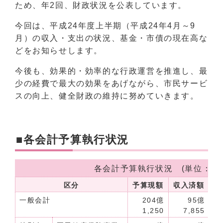
ため、年2回、財政状況を公表しています。
今回は、平成24年度上半期（平成24年4月～9
月）の収入・支出の状況、基金・市債の現在高な
どをお知らせします。
今後も、効果的・効率的な行政運営を推進し、最
少の経費で最大の効果をあげながら、市民サービ
スの向上、健全財政の維持に努めていきます。
■各会計予算執行状況
各会計予算執行状況 (単位：万
区分
予算現額
収入済額
収
一般会計
204億
95億
1,250
7,855