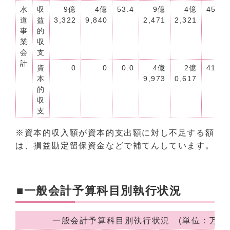
水
収
9億
4億
53.4
9億
4億
45.8
道
益
3,322
9,840
2,471
2,321
事
的
業
収
会
支
計
資
0
0
0.0
4億
2億
41.3
本
9,973
0,617
的
収
支
※資本的収入額が資本的支出額に対し不足する額
は、損益勘定留保資金などで補てんしています。
■一般会計予算科目別執行状況
一般会計予算科目別執行状況 (単位：万円