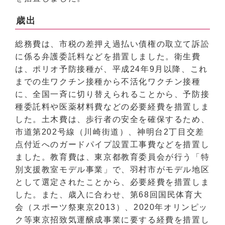
歳出
総務費は、市税の差押え過払い債権の取立て訴訟
に係る弁護委託料などを措置しました。衛生費
は、ポリオ予防接種が、平成24年9月以降、これ
までの生ワクチン接種から不活化ワクチン接種
に、全国一斉に切り替えられることから、予防接
種委託料や医薬材料費などの必要経費を措置しま
した。土木費は、歩行者の安全を確保するため、
市道第202号線（川崎街道）、神明台2丁目交差
点付近へのガードパイプ設置工事費などを措置し
ました。教育費は、東京都教育委員会が行う「特
別支援教室モデル事業」で、羽村市がモデル地区
として選定されたことから、必要経費を措置しま
した。また、歳入に合わせ、第68回国民体育大
会（スポーツ祭東京2013）、2020年オリンピッ
ク等東京招致気運醸成事業に要する経費を措置し