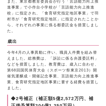
また、東京都教育委員会が行う「言語能力向上推
進事業」で小作台小学校が「言語能力向上推進
校」に指定され、「食育研究指定地区事業」で羽
村市が「食育研究指定地区」に指定されたことか
ら、それぞれの事業に係る都委託金を措置しまし
た。
歳出
今年4月の人事異動に伴い、職員人件費を組み替
えました。総務費は、「訴訟に係る弁護委託料」
などを措置しました。教育費は、歳入に合わせ、
第68回国民体育大会（スポーツ祭東京2013）開
催気運醸成・開催記念事業、言語能力向上推進事
業、食育研究指定地区事業に要する経費を措置し
ました。
◆2号補正（補正額5億2,572万円、補
正後予算額204億1,250万円）