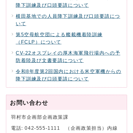
降下訓練及び口頭要請について
横田基地での人員降下訓練及び口頭要請につ
いて
第5空母航空団による艦載機着陸訓練
（FCLP）について
CV-22オスプレイの厚木海軍飛行場内への予
防着陸及び文書要請について
令和8年度第2回国内における米空軍機からの
降下訓練及び口頭要請について
お問い合わせ
羽村市企画部企画政策課
電話: 042-555-1111 （企画政策担当）内線