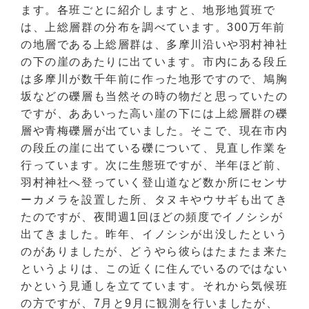
ます。各班ごとに紹介しますと、地形地質班で
は、上総層群の分布を調べています。300万年前
の地層である上総層群は、多摩川沿いや羽村神社
の下の崖のあたりに出ています。市内にある段丘
は多摩川が数千年前に作った地形ですので、鳩胸
坂などの礫層も当然その時の物だと思っていたの
ですが、ああいった高い崖の下には上総層群の礫
層や青梅礫層が出ていました。そこで、現在市内
の段丘の崖に出ている礫について、見直し作業を
行っています。次に生態班ですが、半年ほど前、
羽村神社へ登っていく登山道など数か所にセンサ
ーカメラを設置した所、タヌキやウサギも出てき
たのですが、夜間週1回ほどの頻度でイノシシが
出てきました。昨年、イノシシが出没したという
のがありましたが、どうやら彼らはたまたま来た
というよりは、この近くに住んでいるのではない
かという見通しを立てています。それから気候班
の方ですが、7月と9月に観測を行いましたが、