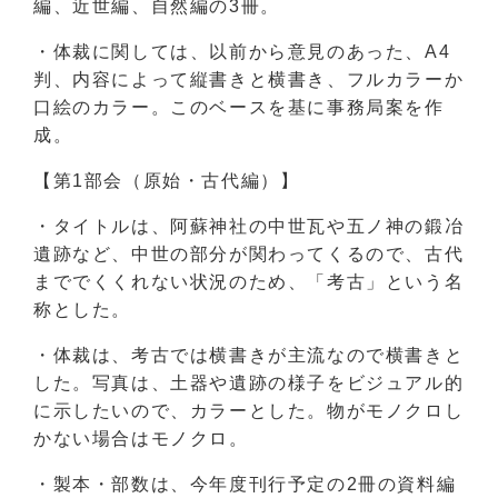
編、近世編、自然編の3冊。
・体裁に関しては、以前から意見のあった、A4
判、内容によって縦書きと横書き、フルカラーか
口絵のカラー。このベースを基に事務局案を作
成。
【第1部会（原始・古代編）】
・タイトルは、阿蘇神社の中世瓦や五ノ神の鍛冶
遺跡など、中世の部分が関わってくるので、古代
まででくくれない状況のため、「考古」という名
称とした。
・体裁は、考古では横書きが主流なので横書きと
した。写真は、土器や遺跡の様子をビジュアル的
に示したいので、カラーとした。物がモノクロし
かない場合はモノクロ。
・製本・部数は、今年度刊行予定の2冊の資料編