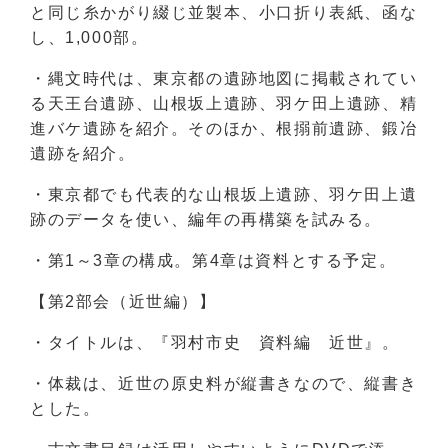
と同じ糸かがり綴じ並製本、小口折り表紙、函な
し、1,000部。
・縄文時代は、東京都の遺跡地図に掲載されてい
る天王台遺跡、山根坂上遺跡、羽ケ田上遺跡、精
進バケ遺跡を紹介。そのほか、根搦前遺跡、鍛冶
遺跡を紹介。
・東京都でも代表的な山根坂上遺跡、羽ケ田上遺
跡のデータを使い、編年の再構築を試みる。
・第1～3章の構成。第4章は資料とする予定。
【第2部会（近世編）】
・タイトルは、『羽村市史 資料編 近世』。
・体裁は、近世の原史料が縦書きなので、縦書き
とした。