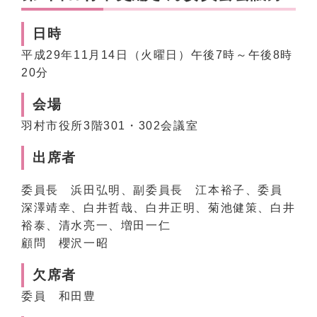
日時
平成29年11月14日（火曜日）午後7時～午後8時
20分
会場
羽村市役所3階301・302会議室
出席者
委員長 浜田弘明、副委員長 江本裕子、委員
深澤靖幸、白井哲哉、白井正明、菊池健策、白井
裕泰、清水亮一、増田一仁
顧問 櫻沢一昭
欠席者
委員 和田豊