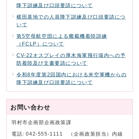
降下訓練及び口頭要請について
横田基地での人員降下訓練及び口頭要請につ
いて
第5空母航空団による艦載機着陸訓練
（FCLP）について
CV-22オスプレイの厚木海軍飛行場内への予
防着陸及び文書要請について
令和8年度第2回国内における米空軍機からの
降下訓練及び口頭要請について
お問い合わせ
羽村市企画部企画政策課
電話: 042-555-1111 （企画政策担当）内線