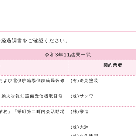
の経過調書をご確認ください。
令和3年11結果一覧
名
契約業者
および北側駐輪場側鉄筋爆裂修
(有)邊見塗装
自動火災報知設備受信機取替修
(株)サンワ
業務」「栄町第二町内会活動場
(株)栄進
(株)大輝