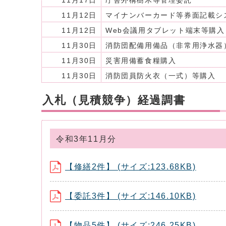
11月17日
庁舎外構樹木等管理委託
11月12日
マイナンバーカード等券面記載シ
11月12日
Web会議用タブレット端末等購入
11月30日
消防団配備用備品（非常用浄水器
11月30日
災害用備蓄食糧購入
11月30日
消防団員防火衣（一式）等購入
入札（見積競争）経過調書
令和3年11月分
【修繕2件】 (サイズ:123.68KB)
【委託3件】 (サイズ:146.10KB)
【物品5件】 (サイズ:246.25KB)