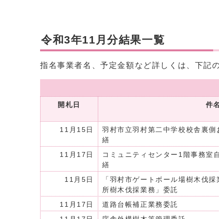
令和3年11月分結果一覧
指名事業者名、予定金額など詳しくは、下記
開札日
件
11月15日
羽村市立羽村第二中学校校舎裏側
繕
11月17日
コミュニティセンター1階事務室
繕
11月5日
「羽村市ゲートボール場樹木伐採
所樹木伐採業務」委託
11月17日
道路台帳補正業務委託