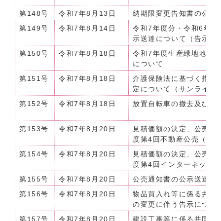
第148号
令和7年8月13日
納期限変更告知書の公示
第149号
令和7年8月14日
令和7年度分・令和6年
示送達について（告示）
第150号
令和7年8月18日
令和7年度生産緑地地区
について
第151号
令和7年8月18日
介護保険法に基づく指定
定について（サンライズ
第152号
令和7年8月18日
放置自転車の撤去及び保
第153号
令和7年8月20日
見積価額の決定、公売及
度第4回不動産公売（イ
第154号
令和7年8月20日
見積価額の決定、公売及
度第4回インターネット
第155号
令和7年8月20日
公売通知書の公示送達に
第156号
令和7年8月20日
物品買入れ等に係る共同
の変更に伴う告示につい
第157号
令和7年8月20日
建設工事等に係る共同電