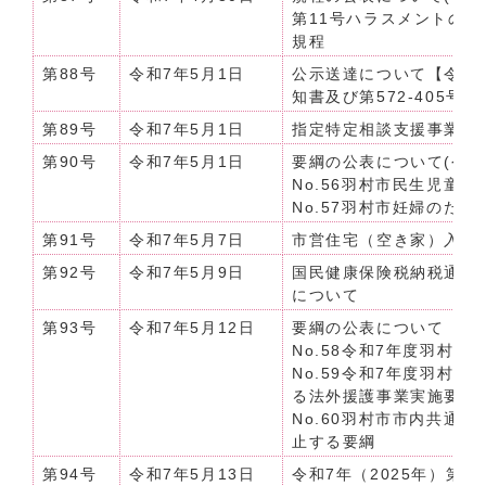
第11号ハラスメントの
規程
第88号
令和7年5月1日
公示送達について【令和
知書及び第572-405号
第89号
令和7年5月1日
指定特定相談支援事業所
第90号
令和7年5月1日
要綱の公表について(令和7
No.56羽村市民生児童
No.57羽村市妊婦のた
第91号
令和7年5月7日
市営住宅（空き家）入居
第92号
令和7年5月9日
国民健康保険税納税通知
について
第93号
令和7年5月12日
要綱の公表について（令和7
No.58令和7年度羽村
No.59令和7年度羽村
る法外援護事業実施要綱
No.60羽村市市内共通
止する要綱
第94号
令和7年5月13日
令和7年（2025年）第