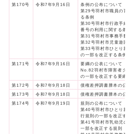
第170号
令和7年9月16日
条例の公布について（令和
第29号羽村市職員の育
る条例
第30号羽村市行政手続
番号の利用に関する条例
第31号羽村市事務手数
第32号羽村市児童遊園
第33号羽村市ひとり親
の一部を改正する条例
第171号
令和7年9月16日
要綱の公表について（令和
No.82羽村市障害者グ
の一部を改正する要綱
第172号
令和7年9月18日
債権差押調書謄本の公示送
第173号
令和7年9月18日
債権差押調書謄本の公示送
第174号
令和7年9月19日
規則の公布について（令和
第40号羽村市ひとり親
行規則の一部を改正する
第41号羽村市乳幼児の
一部を改正する規則