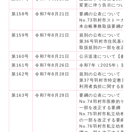
変更に伴う告示について
第158号
令和7年8月21日
要綱の公表について（令和
No.73羽村市ストーカ
本台帳事務取扱要綱の一
第159号
令和7年8月21日
規則の公布について（令和
第36号羽村市住民基本
取扱規則の一部を改正す
第160号
令和7年8月21日
公示送達について【参加
第161号
令和7年8月26日
令和7年（2025年）第
第162号
令和7年8月28日
規則の公布について（令和
第37号羽村市特定教育
利用者負担に関する規則
第163号
令和7年8月28日
要綱の公表について（令和7
No.74羽村市医療的ケ
一部を改正する要綱
No.75羽村市私立幼稚
の一部を改正する要綱
No.76羽村市私立幼稚