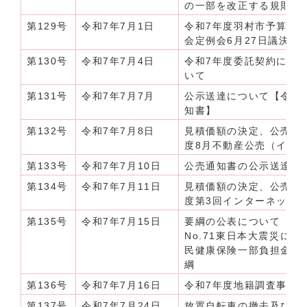
の一部を改正する規則
第129号
令和7年7月1日
令和7年度羽村市予算の公
会定例会6月27日議決分]
第130号
令和7年7月4日
令和7年度委託契約に伴
いて
第131号
令和7年7月7月
公示送達について【令和
知書】
第132号
令和7年7月8日
見積価額の決定、公売及
度8月不動産公売（イン
第133号
令和7年7月10日
公売通知書の公示送達に
第134号
令和7年7月11日
見積価額の決定、公売及
度第3回インターネット公
第135号
令和7年7月15日
要綱の公表について（令和
No.71東日本大震災に
民健康保険一部負担金の
綱
第136号
令和7年7月16日
令和7年度地籍調査事業
第137号
令和7年7月24日
放置自転車の撤去及び保