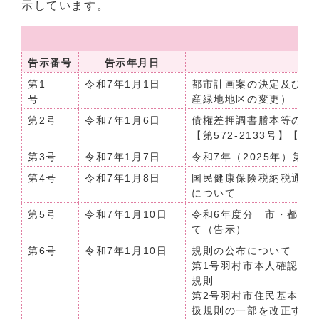
示しています。
令
告示番号
告示年月日
第1
令和7年1月1日
都市計画案の決定及び告
号
産緑地地区の変更）
第2号
令和7年1月6日
債権差押調書謄本等の公示
【第572-2133号】【第5
第3号
令和7年1月7日
令和7年（2025年）第
第4号
令和7年1月8日
国民健康保険税納税通知
について
第5号
令和7年1月10日
令和6年度分 市・都民
て（告示）
第6号
令和7年1月10日
規則の公布について（令和
第1号羽村市本人確認に
規則
第2号羽村市住民基本台
扱規則の一部を改正する