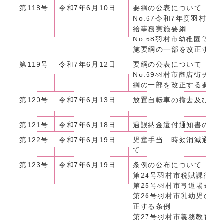
第118号
令和7年6月10日
要綱の公表について（令和7
No.67令和7年度羽村
給事務実施要綱
No.68羽村市幼稚園等
施要綱の一部を改正する
第119号
令和7年6月12日
要綱の公表について（令和
No.69羽村市商店街チ
綱の一部を改正する要綱
第120号
令和7年6月13日
放置自転車の撤去及び保
第121号
令和7年6月18日
過誤納金還付通知書の公
第122号
令和7年6月19日
児童手当 時効消滅通知
て
第123号
令和7年6月19日
条例の公布について（令和
第24号羽村市税賦課徴
第25号羽村市弓道場条
第26号羽村市乳幼児の
正する条例
第27号羽村市義務教育