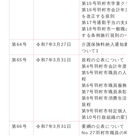
第15号羽村市学童クラ
第16号羽村市会計年度
を改正する規則
第17号通勤手当の支給
第18号羽村市一般職の
する条例施行規則の一部
第64号
令和7年3月27日
介護保険料納入通知書等
ついて1
第65号
令和7年3月31日
規程の公表について（令和
第4号羽村市会計年度任
第5号羽村市職員の人事
程
第6号羽村市職員服務規
第7号羽村市職員表彰規
第8号羽村市消費生活セ
規程
第9号羽村市特定個人情
第10号行政組織の変更
第66号
令和7年3月31日
要綱の公表について（令和7
No.27羽村市職員の時