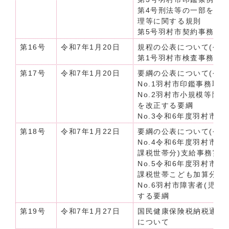
第4号刑法等の一部を改
理等に関する規則
第5号羽村市契約事務規
第16号
令和7年1月20日
規程の公表について(令和
第1号羽村市検査事務規
第17号
令和7年1月20日
要綱の公表について(令和7
No.1羽村市印鑑事務取
No.2羽村市小規模等随
を改正する要綱
No.3令和6年度羽村市
第18号
令和7年1月22日
要綱の公表について(令和7
No.4令和6年度羽村市
課税世帯分)支給事務実
No.5令和6年度羽村市
課税世帯こども加算分)
No.6羽村市障害者(児
する要綱
第19号
令和7年1月27日
国民健康保険税納税通知
について