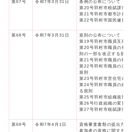
第67号
令和7年3月31日
条例の公布について（令和
第20号羽村市税賦課徴
第21号羽村市都市計画
第22号羽村市国民健康
第68号
令和7年3月31日
規則の公布について（令和
第19号羽村市職員互助
第20号羽村市職員の初
則の一部を改正する規則
第21号羽村市職員の職
第22号羽村市職員の退
規則
第23号羽村市営住宅条
第24号羽村市職員の給
る規則
第25号羽村市組織規則
第26号行政組織の変更
第27号羽村市税賦課徴
第69号
令和7年4月1日
資格審査書類の提出方法
参加者の資格に関する告