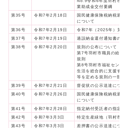
No.9令和6年度羽村市
業助成金交付要綱
第35号
令和7年2月18日
国民健康保険税納税通知
について
第36号
令和7年2月19日
令和7年（2025年）第
第37号
令和7年2月19日
過誤納金還付通知書の公
第38号
令和7年2月20日
規則の公布について（令和
第7号羽村市職員の給与
規則
第8号羽村市福祉センタ
生活を総合的に支援する
等を定める規則の一部を
第39号
令和7年2月21日
督促状の公示送達につい
第40号
令和7年2月26日
国民健康保険税納税通知
について
第41号
令和7年2月28日
指定納付受託者の指定に
第42号
令和7年3月3日
特定生産緑地（羽村市）
第43号
令和7年3月3日
差押書の公示送達につい