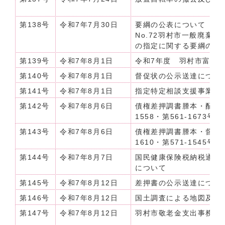
第138号
令和7年7月30日
要綱の公表について（令和
No.72羽村市一般廃棄
の指定に関する要綱の一
第139号
令和7年8月1日
令和7年度 羽村市富士
第140号
令和7年8月1日
督促状の公示送達につい
第141号
令和7年8月1日
指定特定相談支援事業所
第142号
令和7年8月6日
債権差押調書謄本・配当計
1558・第561-1673号】
第143号
令和7年8月6日
債権差押調書謄本・督促状
1610・第571-1545号】
第144号
令和7年8月7日
国民健康保険税納税通知
について
第145号
令和7年8月12日
差押書の公示送達につい
第146号
令和7年8月12日
国土調査による地図及び
第147号
令和7年8月12日
羽村市敬老金支出事務委