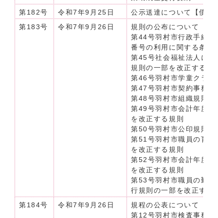
第182号
令和7年9月25日
公示送達について【債権
第183号
令和7年9月26日
規則の公布について（令和
第44号羽村市行政手続
番号の利用に関する条例
第45号社会福祉法人に
規則の一部を改正する規
第46号羽村市学童クラ
第47号羽村市契約事務
第48号羽村市組織規則
第49号羽村市会計年度
を改正する規則
第50号羽村市公印規則
第51号羽村市職員の育
を改正する規則
第52号羽村市会計年度
を改正する規則
第53号羽村市職員の勤
行規則の一部を改正する
第184号
令和7年9月26日
規程の公表について（令和
第12号羽村市検査事務