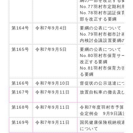
綱の一部を改正する要綱
No.77羽村市定期利用
No.78羽村市認証保育
部を改正する要綱
第164号
令和7年9月4日
要綱の公表について（令和
No.79羽村市都市計画
内検討会議設置要綱の一
第165号
令和7年9月5日
要綱の公表について（令和7
No.80羽村市保育サー
改正する要綱
No.81羽村市保育力強
る要綱
第166号
令和7年9月10日
督促状の公示送達について【
第167号
令和7年9月11日
放置自転車の撤去及び保
第168号
令和7年9月11日
令和7年度羽村市予算の公
会定例会 9月9日議決分
第169号
令和7年9月11日
国民健康保険税納税通知
について