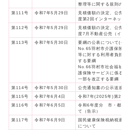
整理等に関する規則の一
第111号
令和7年5月29日
見積価額の決定、公売及
度第2回インターネット
第112号
令和7年5月29日
見積価額の決定、公売及
度7月不動産公売（イン
第113号
令和7年5月30日
要綱の公表について(令和7
No.65羽村市介護保険
等に対する利用者負担額
する要綱
No.66羽村市社会福祉
護保険サービスに係る利
一部を改正する要綱
第114号
令和7年5月30日
公売通知書の公示送達につい
第115号
令和7年6月4日
令和7年(2025年)第2
第116号
令和7年6月5日
令和6年度分 市・都民
て（告示）
第117号
令和7年6月9日
国民健康保険税納税通知
について