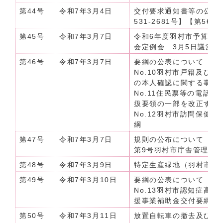
第44号
令和7年3月4日
交付要求通知書等の公示送
531-2681号】【第561-
第45号
令和7年3月7日
令和6年度羽村市予算の公
会定例会 3月5日議決分
第46号
令和7年3月7日
要綱の公表について（令和7
No.10羽村市戸籍及び
の本人確認に関する事務
No.11住民票等の電話
扱要領の一部を改正する
No.12羽村市訪問保健
綱
第47号
令和7年3月7日
規則の公布について（令
第9号羽村市庁舎管理規
第48号
令和7年3月9日
特定生産緑地（羽村市）
第49号
令和7年3月10日
要綱の公表について（令和
No.13羽村市認知症高
援事業補助金交付要綱の
第50号
令和7年3月11日
放置自転車の撤去及び保