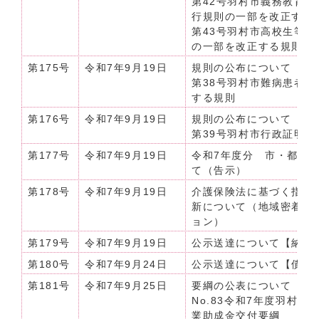
第42号羽村市義務教育
行規則の一部を改正する
第43号羽村市高校生等
の一部を改正する規則
第175号
令和7年9月19日
規則の公布について（令和
第38号羽村市難病患者
する規則
第176号
令和7年9月19日
規則の公布について（令和
第39号羽村市行政証明
第177号
令和7年9月19日
令和7年度分 市・都民
て（告示）
第178号
令和7年9月19日
介護保険法に基づく指定
新について（地域密着型
ョン）
第179号
令和7年9月19日
公示送達について【納期
第180号
令和7年9月24日
公示送達について【債権
第181号
令和7年9月25日
要綱の公表について（令和7
No.83令和7年度羽村
業助成金交付要綱