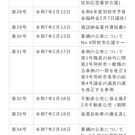
症対応型通所介護)
第28号
令和7年2月12日
令和6年度羽村市予算の公
会臨時会2月7日議決分]
第29号
令和7年2月13日
過誤納金還付通知書の公
第30号
令和7年2月13日
要綱の公表について（令和
No.8羽村市介護サービ
第31号
令和7年2月17日
条例の公布について（令和
第1号職員の給与に関す
第2号羽村市一般職の任
る条例の一部を改正する
第3号羽村市長等の給料
第4号議会の議員の議員
を改正する条例
第32号
令和7年2月18日
不動産公売に係る最高価
2月不動産公売（期間郵送入
第33号
令和7年2月18日
放置自転車の撤去及び保
第34号
令和7年2月18日
要綱の公表について（令和