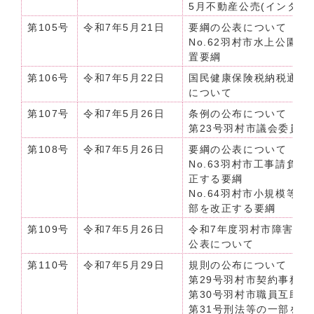
5月不動産公売(インターネッ
第105号
令和7年5月21日
要綱の公表について（令和
No.62羽村市水上公園
置要綱
第106号
令和7年5月22日
国民健康保険税納税通知
について
第107号
令和7年5月26日
条例の公布について（令和
第23号羽村市議会委員
第108号
令和7年5月26日
要綱の公表について（令和7
No.63羽村市工事請負
正する要綱
No.64羽村市小規模等
部を改正する要綱
第109号
令和7年5月26日
令和7年度羽村市障害者
公表について
第110号
令和7年5月29日
規則の公布について（令和
第29号羽村市契約事務
第30号羽村市職員互助
第31号刑法等の一部を