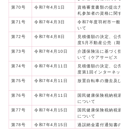
第70号
令和7年4月1日
資格審査書類の提出方法
札参加者の資格に関する
第71号
令和7年4月3日
令和7年度羽村市一般廃
いて
第72号
令和7年4月8日
見積価額の決定、公売及
度5月不動産公売（期間
第73号
令和7年4月10日
介護保険法に基づく指定
いて（ケアサービス ホ
第74号
令和7年4月11日
見積価額の決定、公売及
度第1回インターネット
第75号
令和7年4月11日
放置自転車の撤去及び保
第76号
令和7年4月11日
国民健康保険税納税通知
について
第77号
令和7年4月15日
国民健康保険税納税通知
について
第78号
令和7年4月15日
過誤納金還付通知書の公