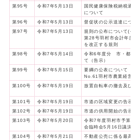
第95号
令和7年5月13日
国民健康保険税納税通知
について
第96号
令和7年5月13日
督促状の公示送達について【
第97号
令和7年5月13日
規則の公布について(令和
第28号羽村市会計年度
を改正する規則
第98号
令和7年5月14日
令和6年度分 市・都民
て（告示）
第99号
令和7年5月15日
要綱の公表について（令和
No.61羽村市農業経営
第100号
令和7年5月19日
放置自転車の撤去及び保
第101号
令和7年5月19日
市道の区域変更の告示に
第102号
令和7年5月19日
市道の供用開始の告示に
第103号
令和7年5月20日
令和7年度羽村市予算の公
会臨時会5月16日議決分]
第104号
令和7年5月21日
不動産公売に係る最高価