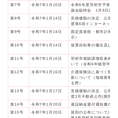
第7号
令和7年1月10日
令和6年度羽村市予算の
議会臨時会 1月9日議決
第8号
令和7年1月14日
見積価額の決定、公売及
度第6回インターネット
第9号
令和7年1月14日
固定資産税・都市計画税
示）
第10号
令和7年1月14日
放置自転車の撤去及び保
第11号
令和7年1月16日
羽村市税賦課徴収条例の
いて（令和6年能登半島
第12号
令和7年1月16日
介護保険法に基づく指定
新について（地域密着型
る野）
第13号
令和7年1月17日
見積価額の決定、公売及
度2月不動産公売(期間郵
第14号
令和7年1月20日
過誤納金還付通知書の公
第15号
令和7年1月20日
規則の公布について(令和
第3号羽村市印鑑条例施