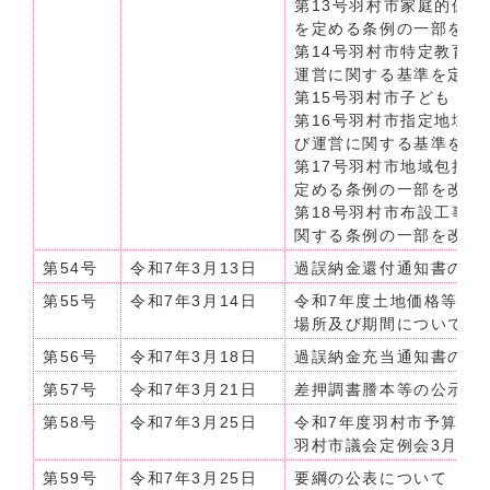
第13号羽村市家庭的保
を定める条例の一部を改
第14号羽村市特定教育
運営に関する基準を定め
第15号羽村市子ども・
第16号羽村市指定地域
び運営に関する基準を定
第17号羽村市地域包括
定める条例の一部を改正
第18号羽村市布設工事
関する条例の一部を改正
第54号
令和7年3月13日
過誤納金還付通知書の公
第55号
令和7年3月14日
令和7年度土地価格等縦
場所及び期間について
第56号
令和7年3月18日
過誤納金充当通知書の公
第57号
令和7年3月21日
差押調書謄本等の公示送
第58号
令和7年3月25日
令和7年度羽村市予算の公表
羽村市議会定例会3月21
第59号
令和7年3月25日
要綱の公表について（令和7