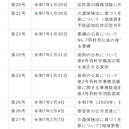
第20号
令和7年1月28日
住民票の職権消除に伴う告
第21号
令和7年1月30日
介護保険法に基づく指定
新について（地域密着型
予防認知症対応型共同生
第22号
令和7年1月30日
要綱の公表について（令和
No.7羽村市公金の保管
る要綱
第23号
令和7年1月31日
規則の公布について（令
第6号羽村市職員の育児
を改正する規則
第24号
令和7年1月31日
規程の公表について（令和
第2号羽村市事務決裁規
除に関する事務取扱規程
第3号羽村市消防団表彰
第25号
令和7年2月4日
令和7年（2025年）第
第26号
令和7年2月4日
督促状の公示送達につい
第27号
令和7年2月7日
介護保険法に基づく指定
新について(地域密着型