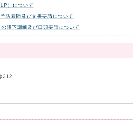
LP）について
の予防着陸及び文書要請について
らの降下訓練及び口頭要請について
線312