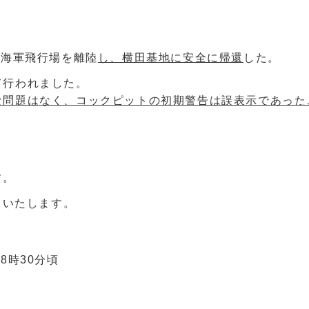
木海軍飛行場を離陸
し、横田基地に安全に帰還
した。
て行われました。
な問題はなく、コックピットの初期警告は誤表示であった
す。
といたします。
8時30分頃