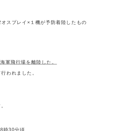
2オスプレイ×１機が予防着陸したもの
木海軍飛行場を離陸した。
て行われました。
す。
8時30分頃