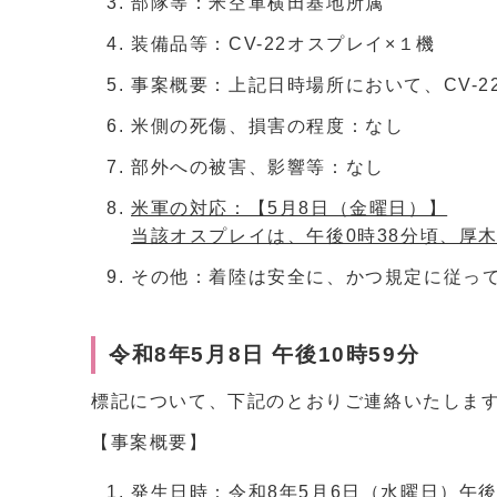
部隊等：米空軍横田基地所属
装備品等：CV-22オスプレイ×１機
事案概要：上記日時場所において、CV-2
米側の死傷、損害の程度：なし
部外への被害、影響等：なし
米軍の対応：【5月8日（金曜日）】
当該オスプレイは、午後0時38分頃、厚
その他：着陸は安全に、かつ規定に従っ
令和8年5月8日 午後10時59分
標記について、下記のとおりご連絡いたしま
【事案概要】
発生日時：令和8年5月6日（水曜日）午後