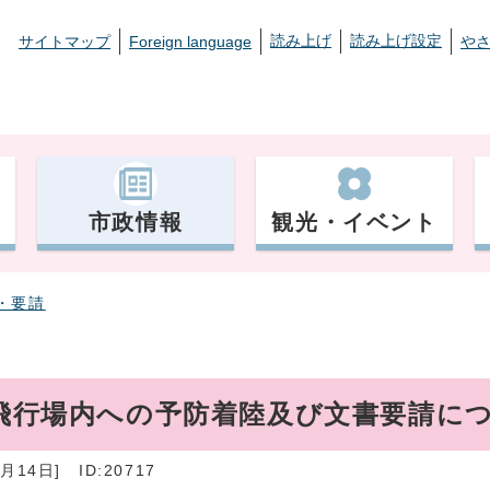
読み上げ
読み上げ設定
サイトマップ
Foreign language
や
市政情報
観光・イベント
・要請
軍飛行場内への予防着陸及び文書要請に
月14日]
ID:20717