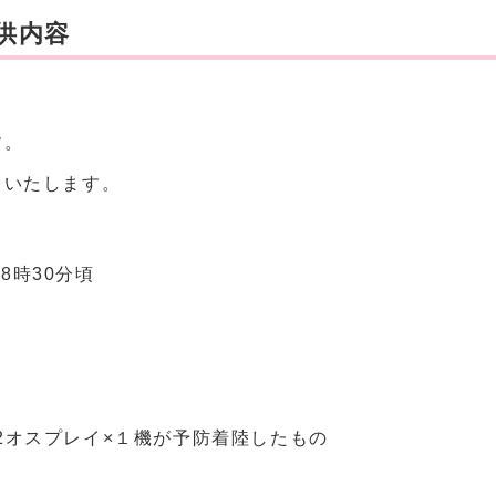
供内容
す。
といたします。
8時30分頃
2オスプレイ×１機が予防着陸したもの