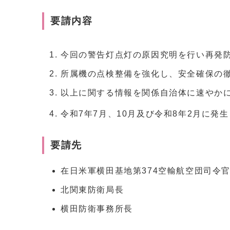
要請内容
今回の警告灯点灯の原因究明を行い再発
所属機の点検整備を強化し、安全確保の
以上に関する情報を関係自治体に速やか
令和7年7月、10月及び令和8年2月に
要請先
在日米軍横田基地第374空輸航空団司令
北関東防衛局長
横田防衛事務所長