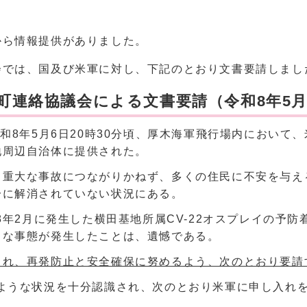
から情報提供がありました。
会では、国及び米軍に対し、下記のとおり文書要請しまし
町連絡協議会による文書要請（令和8年5月
和8年5月6日20時30分頃、厚木海軍飛行場内において、
地周辺自治体に提供された。
る重大な事故につながりかねず、多くの住民に不安を与え
分に解消されていない状況にある。
8年2月に発生した横田基地所属CV-22オスプレイの予
うな事態が発生したことは、遺憾である。
され、再発防止と安全確保に努めるよう、次のとおり要請
のような状況を十分認識され、次のとおり米軍に申し入れ