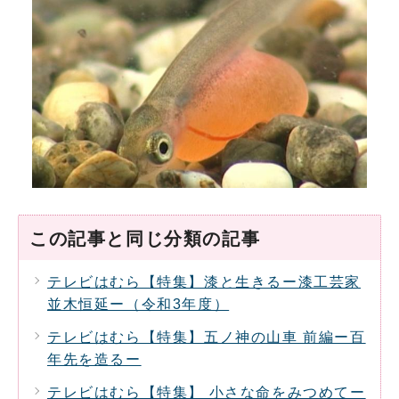
この記事と同じ分類の記事
テレビはむら【特集】漆と生きるー漆工芸家
並木恒延ー（令和3年度）
テレビはむら【特集】五ノ神の山車 前編ー百
年先を造るー
テレビはむら【特集】 小さな命をみつめてー