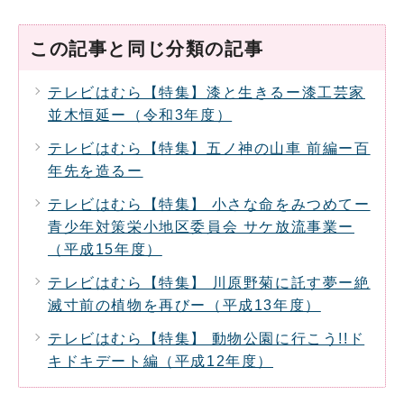
この記事と同じ分類の記事
テレビはむら【特集】漆と生きるー漆工芸家
並木恒延ー（令和3年度）
テレビはむら【特集】五ノ神の山車 前編ー百
年先を造るー
テレビはむら【特集】 小さな命をみつめてー
青少年対策栄小地区委員会 サケ放流事業ー
（平成15年度）
テレビはむら【特集】 川原野菊に託す夢ー絶
滅寸前の植物を再びー（平成13年度）
テレビはむら【特集】 動物公園に行こう!!ド
キドキデート編（平成12年度）