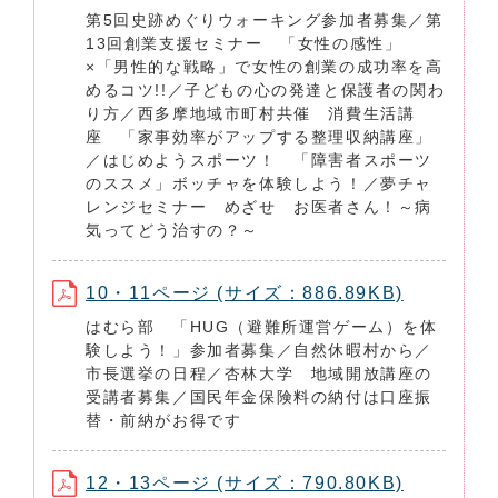
第5回史跡めぐりウォーキング参加者募集／第
13回創業支援セミナー 「女性の感性」
×「男性的な戦略」で女性の創業の成功率を高
めるコツ!!／子どもの心の発達と保護者の関わ
り方／西多摩地域市町村共催 消費生活講
座 「家事効率がアップする整理収納講座」
／はじめようスポーツ！ 「障害者スポーツ
のススメ」ボッチャを体験しよう！／夢チャ
レンジセミナー めざせ お医者さん！～病
気ってどう治すの？～
10・11ページ (サイズ：886.89KB)
はむら部 「HUG（避難所運営ゲーム）を体
験しよう！」参加者募集／自然休暇村から／
市長選挙の日程／杏林大学 地域開放講座の
受講者募集／国民年金保険料の納付は口座振
替・前納がお得です
12・13ページ (サイズ：790.80KB)