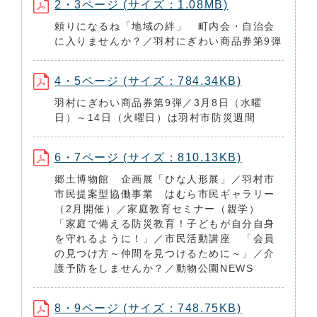
2・3ページ (サイズ：1.08MB)
頼りになるね「地域の絆」 町内会・自治会
に入りませんか？／羽村にぎわい商品券第9弾
4・5ページ (サイズ：784.34KB)
羽村にぎわい商品券第9弾／3月8日（水曜
日）～14日（火曜日）は羽村市防災週間
6・7ページ (サイズ：810.13KB)
郷土博物館 企画展「ひな人形展」／羽村市
市民提案型協働事業 はむら市民ギャラリー
（2月開催）／家庭教育セミナー（親学）
「家庭で備える防災教育！子どもが自分自身
を守れるように！」／市民活動講座 「会員
の見つけ方～仲間を見つけるために～」／介
護予防をしませんか？／動物公園NEWS
8・9ページ (サイズ：748.75KB)