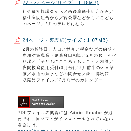
22・23ページ(サイズ：1.18MB)
社会福祉協議会から／西多摩衛生組合から／
福生病院組合から／官公署などから／こども
のページ／2月のテレビはむら
24ページ・裏表紙(サイズ：1.07MB)
2月の相談日／人口と世帯／税金などの納期／
雇用対策職業・創業窓口相談／2月のおしゃべ
り場／「子どものこころ」ちょこっと相談／
夜間校庭使用受付(3月分)／2月前半の休日診
療／水道の漏水などの問合せ／郷土博物館
収蔵品ファイル／2月前半のカレンダー
PDFファイルの閲覧には Adobe Reader が必
要です。同ソフトがインストールされていない
場合には、