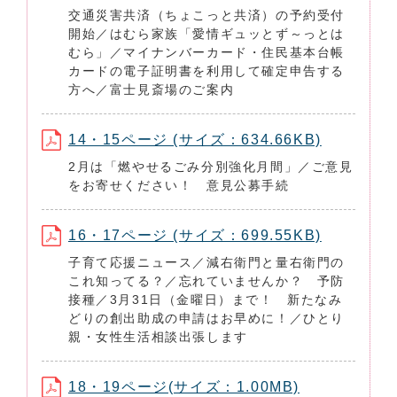
交通災害共済（ちょこっと共済）の予約受付
開始／はむら家族「愛情ギュッとず～っとは
むら」／マイナンバーカード・住民基本台帳
カードの電子証明書を利用して確定申告する
方へ／富士見斎場のご案内
14・15ページ (サイズ：634.66KB)
2月は「燃やせるごみ分別強化月間」／ご意見
をお寄せください！ 意見公募手続
16・17ページ (サイズ：699.55KB)
子育て応援ニュース／減右衛門と量右衛門の
これ知ってる？／忘れていませんか？ 予防
接種／3月31日（金曜日）まで！ 新たなみ
どりの創出助成の申請はお早めに！／ひとり
親・女性生活相談出張します
18・19ページ(サイズ：1.00MB)