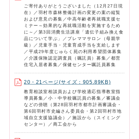
ご寄付ありがとうございました（12月27日現
在）／羽村市森林整備計画の変更の案の縦覧
および意見の募集／中高年齢者再就職支援セ
ミナー～効果的な再就職活動を実施するため
に～／第3回消費生活講座「遺伝子組み換え食
品について学ぶ」／プレママサロン（母親学
級）／児童手当・児童育成手当を支給します
／平成29年度じゅらく苑の利用希望団体募集
／介護保険認定調査員（嘱託員）募集／都営
住宅入居者募集／保健センター嘱託員募集
20・21ページ(サイズ：905.89KB)
教育相談室相談員および学校適応指導教室指
導員募集／小・中学校嘱託員の募集／審議会
などの傍聴（第28回羽村市都市計画審議会・
第6回羽村市史編さん委員会・第2回羽村市地
域自立支援協議会）／施設から（スイミング
センター）／商工会から