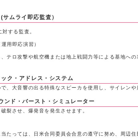
tion (サムライ即応監査）
に対する監査。
cise（運用即応演習）
り、テロ攻撃や航空機または地上戦闘力等による基地への
)：パブリック・アドレス・システム
ので、大音響の出る特殊なスピーカを使用し、サイレンや
or)：グラウンド・バースト・シミュレーター
を破裂させ、爆発音を発生させます。
に当たっては、日米合同委員会合意の遵守に努め、周辺住