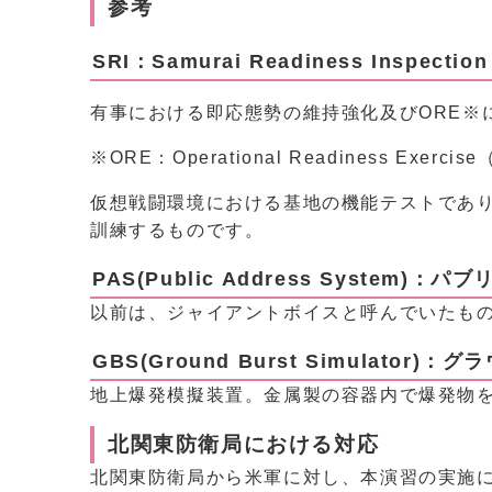
参考
SRI：Samurai Readiness Inspec
有事における即応態勢の維持強化及びORE※
※ORE：Operational Readiness Exer
仮想戦闘環境における基地の機能テストであ
訓練するものです。
PAS(Public Address System
以前は、ジャイアントボイスと呼んでいたも
GBS(Ground Burst Simulat
地上爆発模擬装置。金属製の容器内で爆発物
北関東防衛局における対応
北関東防衛局から米軍に対し、本演習の実施