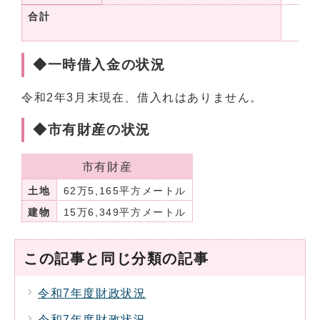
合計
17
◆一時借入金の状況
令和2年3月末現在、借入れはありません。
◆市有財産の状況
市有財産
土地
62万5,165平方メートル
建物
15万6,349平方メートル
この記事と同じ分類の記事
令和7年度財政状況
令和7年度財政状況