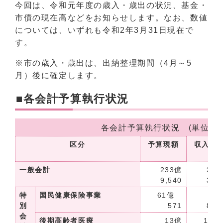
今回は、令和元年度の歳入・歳出の状況、基金・
市債の現在高などをお知らせします。なお、数値
については、いずれも令和2年3月31日現在で
す。
※市の歳入・歳出は、出納整理期間（4月～5
月）後に確定します。
■各会計予算執行状況
各会計予算執行状況 (単位：
区分
予算現額
収入済
一般会計
233億
221
9,540
3,3
特
国民健康保険事業
61億
57
別
571
8,1
会
後期高齢者医療
13億
13