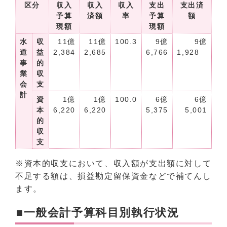
区分
収入
収入
収入
支出
支出済
執
予算
済額
率
予算
額
現額
現額
水
収
11億
11億
100.3
9億
9億
95
道
益
2,384
2,685
6,766
1,928
事
的
業
収
会
支
計
資
1億
1億
100.0
6億
6億
99
本
6,220
6,220
5,375
5,001
的
収
支
※資本的収支において、収入額が支出額に対して
不足する額は、損益勘定留保資金などで補てんし
ます。
■一般会計予算科目別執行状況