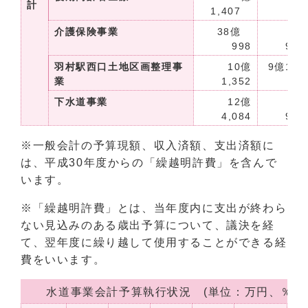
計
1,407
8
介護保険事業
38億
35
998
9,4
羽村駅西口土地区画整理事
10億
9億1,8
業
1,352
下水道事業
12億
11
4,084
9,2
※一般会計の予算現額、収入済額、支出済額に
は、平成30年度からの「繰越明許費」を含んで
います。
※「繰越明許費」とは、当年度内に支出が終わら
ない見込みのある歳出予算について、議決を経
て、翌年度に繰り越して使用することができる経
費をいいます。
水道事業会計予算執行状況 (単位：万円、％)