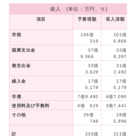
歳入 (単位：万円、％)
項目
予算現額
収入済額
市税
104億
101億
319
6,868
国庫支出金
37億
33億
9,566
8,287
都支出金
33億
31億
3,629
2,492
繰入金
17億
17億
1
5,179
5,179
市債
7億9,480
4億7,090
使用料及び手数料
4億 619
3億7,441
その他
29億
28億
748
5,996
計
233億
221億