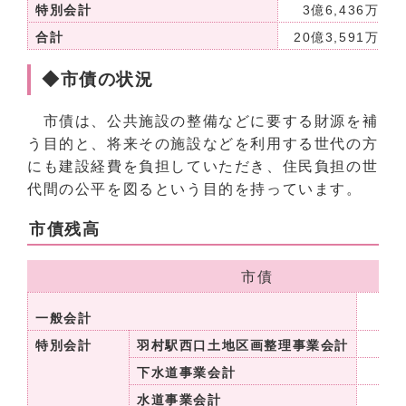
特別会計
3億6,436万円
合計
20億3,591万円
◆市債の状況
市債は、公共施設の整備などに要する財源を補
う目的と、将来その施設などを利用する世代の方
にも建設経費を負担していただき、住民負担の世
代間の公平を図るという目的を持っています。
市債残高
市債
一般会計
80
特別会計
羽村駅西口土地区画整理事業会計
24
下水道事業会計
42億
水道事業会計
23億