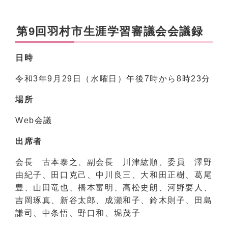
第9回羽村市生涯学習審議会会議録
日時
令和3年9月29日（水曜日）午後7時から8時23分
場所
Web会議
出席者
会長 古本泰之、副会長 川津紘順、委員 澤野
由紀子、田口克己、中川良三、大和田正樹、葛尾
豊、山田竜也、橋本富明、髙松史朗、河野要人、
吉岡琢真、新谷太郎、成瀬和子、鈴木則子、田島
謙司、中条悟、野口和、堀茂子