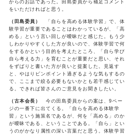
からのお話であった。田島委員から補足コメント
をいただければと思う。
（田島委員）
「自らを高める体験学習」で、体
験学習が重要であることはわかっているが、「高
める」という言い回しが曖昧だと感じた。もう少
しわかりやすくした方が良いので、体験学習で何
をするかという目的を考えたところ、「自ら学び
自ら考える力」を育むことが重要だと思い、それ
をずばりと書いた方が良いと提案した。見返す
と、やはりピンポイント過ぎるような気もするの
で、ここまで絞る必要もないかとも若干感じてい
る。できれば皆さんのご意見をお聞きしたい。
（古本会長）
今の田島委員からの案は、9ペー
ジの一番下に出てくる。「自らを高める体験学
習」という施策名であるが、何を「高める」のか
が曖昧である、ということである。「自ら」とい
うのがかなり属性の深い言葉だと思う。体験学習