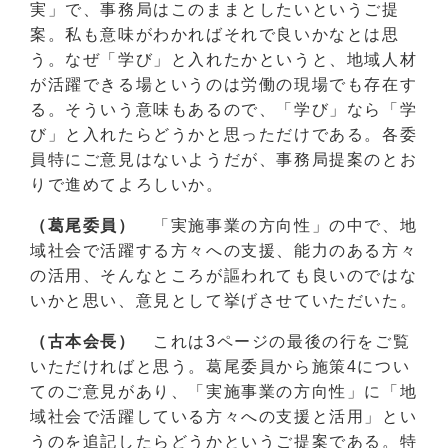
実」で、事務局はこのままとしたいというご提
案。私も意味がわかればそれで良いかなとは思
う。なぜ「学び」と入れたかというと、地域人材
が活躍できる場というのは労働の現場でも存在す
る。そういう意味もあるので、「学び」なら「学
び」と入れたらどうかと思っただけである。各委
員特にご意見はないようだが、事務局提案のとお
りで進めてよろしいか。
（葛尾委員）
「実施事業の方向性」の中で、地
域社会で活躍する方々への支援、能力のある方々
の活用、そんなところが謳われても良いのではな
いかと思い、意見として挙げさせていただいた。
（古本会長）
これは3ページの最後の行をご覧
いただければと思う。葛尾委員から施策4につい
てのご意見があり、「実施事業の方向性」に「地
域社会で活躍している方々への支援と活用」とい
うのを追記したらどうかというご提案である。特