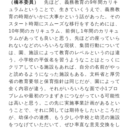
（橋本委員）
先ほど、義務教育の9年間カリキ
ュラムということで、生きていくうえで、義務教
育の時期がいかに大事かという話があった。その
スタート時期にスムーズな移行をするためには、
10年間のカリキュラム、前倒し1年間のカリキュ
ラムがあっても良いと思う。先ほどの座っていら
れないなどのいろいろな現状、集団行動について
は、園、施設によって教育のレベルというのは違
う。小学校の平仮名を習うようなことはとっくに
クリアしている施設もあれば、自分の名前がやっ
と読めるようになった施設もある。文科省と厚労
省の教育要領と保育指針は同じだが、園によって
全く内容が違う。それがいろいろな面で小1プロ
ブレムや最初のつまずきにつながっている可能性
は高いと思う。この先に実施事業計画があるとい
うことで、それに関しては期待をしたいところだ
が、幼保小の連携、もう少し小学校と幼児の施設
をつなげていただいて、ぜひ率直な意見交換をし