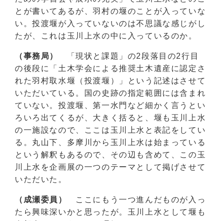
とが書いてあるが、羽村の堰のことが入っていな
い。投渡堰が入っていないのは不思議な感じがし
たが、これは玉川上水の中に入っているのか。
（事務局）
「現状と課題」の2段落目の2行目
の後段に「土木学会による推奨土木遺産に認定さ
れた羽村取水堰（投渡堰）」という記述はさせて
いただいている。国の史跡の指定範囲には含まれ
ていない。投渡堰、第一水門など細かく言うとい
ろいろ出てくるが、大きく括ると、堰も玉川上水
の一施設なので、ここは玉川上水と表記をしてい
る。丸山下、多摩川から玉川上水は始まっている
という解釈もあるので、その辺も含めて、この玉
川上水を企画展の一つのテーマとして掲げさせて
いただいた。
（成瀬委員）
ここにもう一つ進んだものが入っ
たら興味深いかと思ったが。玉川上水として堰も