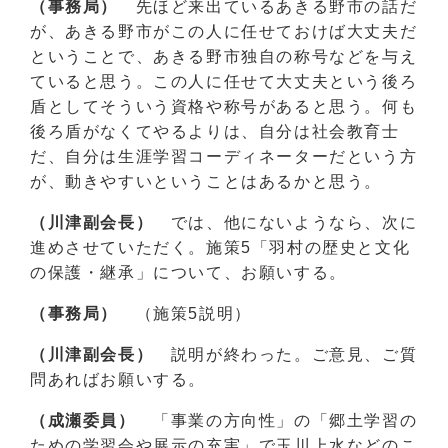
（事務局）
先ほど来出ているあきる野市の話だ
が、あきる野市がこの人に任せておけば大丈夫だ
ということで、あきる野市独自の称号などを与え
ていると思う。この人に任せて大丈夫という後ろ
盾としてそういう資格や称号があると思う。何も
後ろ盾がなくてやるよりは、自分は社会教育士
だ、自分は生涯学習コーディネーターだという方
が、動きやすいということはあるかと思う。
（川津副会長）
では、他にないようなら、次に
進めさせていただく。施策5「羽村の歴史と文化
の保護・継承」について、お願いする。
（事務局）
（施策5説明）
（川津副会長）
説明が終わった。ご意見、ご質
問あればお願いする。
（成瀬委員）
「事業の方向性」の「郷土学習の
ための学習会や展示の充実」で玉川上水などのこ