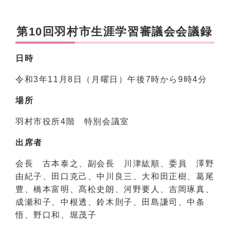
第10回羽村市生涯学習審議会会議録
日時
令和3年11月8日（月曜日）午後7時から9時4分
場所
羽村市役所4階 特別会議室
出席者
会長 古本泰之、副会長 川津紘順、委員 澤野
由紀子、田口克己、中川良三、大和田正樹、葛尾
豊、橋本富明、髙松史朗、河野要人、吉岡琢真、
成瀬和子、中根透、鈴木則子、田島謙司、中条
悟、野口和、堀茂子