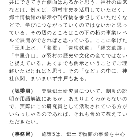
共にできてきた側面はあるかと思う。神社の由来
などは、例えば、羽村市史を活用していただく、
郷土博物館の展示や刊行物を参照していただくな
どで、学びにつながっていくのではないかと思っ
ている。その辺のところはこの下の桁の事業レベ
ルで展開ができればと思っている。ここに挙げた
「玉川上水」「養蚕」「青梅鉄道」「縄文遺跡」
「中里介山」が羽村の歴史や文化の全てではない
と捉えている。あくまでも例示ということでご理
解いただければと思う。その「など」の中に、神
社仏閣、まいまいず井戸もある。
（堀委員）
登録郷土研究員について、制度の説
明が用語解説にあるが、あまりよくわからないの
で、実際にこの研究員として活動されている方が
いらっしゃるのであれば、それも含めて教えてい
ただきたい。
（事務局）
施策5は、郷土博物館の事業を中心