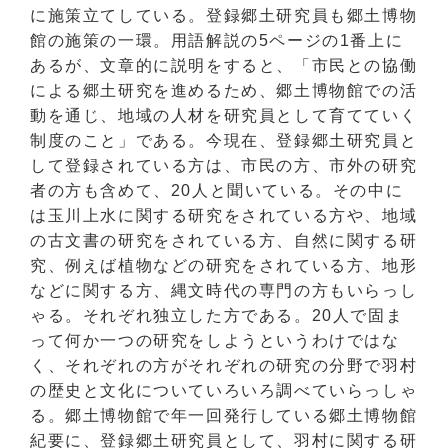
に施策立てしている。登録郷土研究員も郷土博物
館の施策の一環。用語解説の5ページの1番上に
あるが、文章的に説明をすると、「市民との協働
による郷土研究を進めるため、郷土博物館での活
動を通じ、地域の人材を研究員として育てていく
制度のこと」である。今現在、登録郷土研究員と
して登録されている方は、市民の方、市外の研究
者の方も含めて、20人と聞いている。その中に
は玉川上水に関する研究をされている方や、地域
の古文書の研究をされている方、自然に関する研
究、例えば植物などの研究をされている方、地形
などに関する方、縄文時代の専門の方もいらっし
ゃる。それぞれ独立した方である。20人で固ま
って何か一つの研究をしようというわけではな
く、それぞれの方がそれぞれの研究の分野で羽村
の歴史と文化についていろいろ調べていらっしゃ
る。郷土博物館で年一回発行している郷土博物館
紀要に、登録郷土研究員として、羽村に関する研