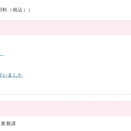
道使用料（税込））
】
行いました
道業務課