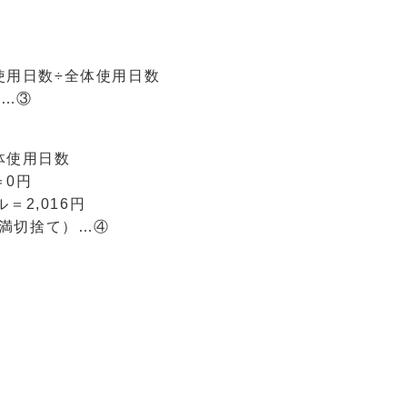
使用日数÷全体使用日数
）…③
体使用日数
＝0円
＝2,016円
円未満切捨て）…④