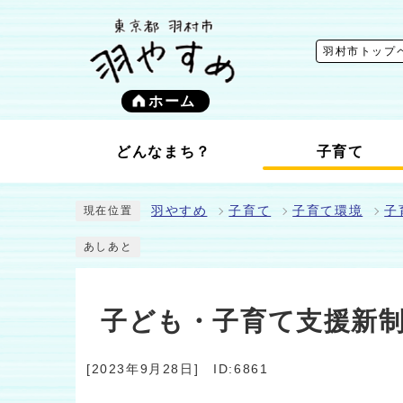
羽村市トップ
ホーム
どんなまち？
子育て
羽やすめ
子育て
子育て環境
子
現在位置
あしあと
子ども・子育て支援新
[2023年9月28日]
ID:6861