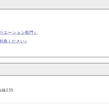
リエーション部門）
利用ください♪
内線235