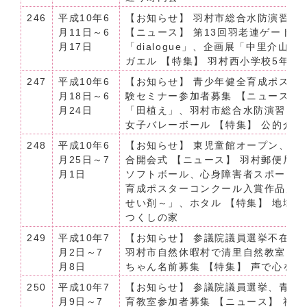
246
平成10年6
【お知らせ】 羽村市総合水防演習、
月11日～6
【ニュース】 第13回羽老連ゲート
月17日
「dialogue」、企画展「中里介
ガエル 【特集】 羽村西小学校5年生
247
平成10年6
【お知らせ】 青少年健全育成ポスタ
月18日～6
験セミナー参加者募集 【ニュース】
月24日
「田植え」、羽村市総合水防演習、第
女子バレーボール 【特集】 公的介護
248
平成10年6
【お知らせ】 東児童館オープン、愛
月25日～7
合開会式 【ニュース】 羽村郵便局
月1日
ソフトボール、心身障害者スポーツ
育成ポスターコンクール入賞作品展
せい剤～」、ホタル 【特集】 地域
つくしの家
249
平成10年7
【お知らせ】 参議院議員選挙不在者
月2日～7
羽村市自然休暇村で清里自然教室「
月8日
ちゃん名前募集 【特集】 声で心を
250
平成10年7
【お知らせ】 参議院議員選挙、青少
月9日～7
育教室参加者募集 【ニュース】 社