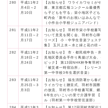
280
平成11年2
【お知らせ】 ワライカワセミがやって
月4日～2
展、東京都広報コンクール最優秀賞受
月10日
ら子どもを守る」栄小地区子どもを守る
町内会「新年のお祝いはみんなでや
（小作台小学校ジュニアバンド）
281
平成11年2
【お知らせ】 羽村市栄小学校書写展
月11日～2
ついて意見を聞く会、羽村市心障学級
月17日
リーズ】 小・中学生音楽フェスティ
集】 玉川上水～水と緑と花の径～写
282
平成11年2
【お知らせ】 市・都民税申告・所得
月18日～2
見地区委員会手作り凧揚げ大会、手作
月24日
ピック】 第13回NHK杯争奪羽村市
「被災者一時宿泊所」 【シリーズ】
第一中学校3年生選択音楽）
283
平成11年2
【お知らせ】 福生消防署から春の火
月25日～3
ライカワセミ贈呈式、羽村市国際交
月3日
の放流、羽村市小学校書写展、郷土
6年生がいこいの里で介護学習 【シ
ル（羽村第一中学校管弦楽部）
284
平成11年3
【お知らせ】 第17回羽村市駅伝大会