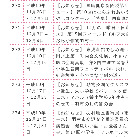
270
平成10年
【お知らせ】 国民健康保険税第4期納
11月26日
ュース】 第10回はむらふれあいラリ
～12月2日
やしコンクール 【特集】 西多摩地
271
平成10年
【お知らせ】 12月の土曜日・日曜日
12月3日～
ス】 第15回フィールドゴルフ大会、
12月9日
おらが作物羽村一
272
平成10年
【お知らせ】 東児童館でしめ縄づく
12月10日
田ノ上第一町内会文化展、小さな鑑賞
～12月16
医師会写真展、第2回生涯学習を考え
日
中学生音楽フェスティバル（羽村西小
剣道教室～心でつなぐ剣の道～
273
平成10年
【お知らせ】 動物公園でクリスマス
12月17日
マ誕生、栄小学校でパソコンを使った
～12月23
ェスティバル（栄小学校6年生有志・
日
のせて～羽村のしの笛の会
274
平成10年
【お知らせ】 羽村地区書写展（市内
12月24日
ース】 羽村市交通安全推進委員会交
～12月31
講習会「健康いい話・お医者さんか
日
会、第17回小学生ドッジボール大会