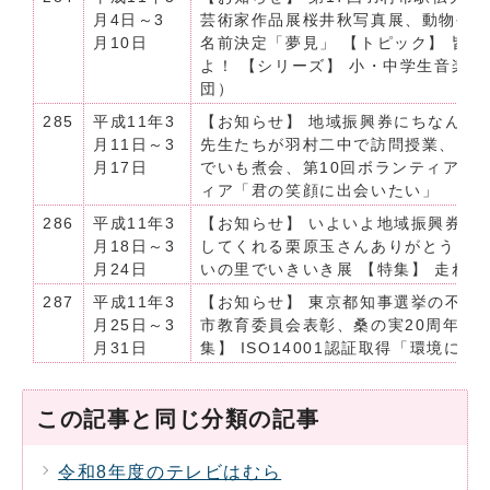
月4日～3
芸術家作品展桜井秋写真展、動物公
月10日
名前決定「夢見」 【トピック】 皆
よ！ 【シリーズ】 小・中学生音楽
団）
285
平成11年3
【お知らせ】 地域振興券にちなんで
月11日～3
先生たちが羽村二中で訪問授業、リ
月17日
でいも煮会、第10回ボランティアフェ
ィア「君の笑顔に出会いたい」
286
平成11年3
【お知らせ】 いよいよ地域振興券が
月18日～3
してくれる栗原玉さんありがとう「
月24日
いの里でいきいき展 【特集】 走れマ
287
平成11年3
【お知らせ】 東京都知事選挙の不在者
月25日～3
市教育委員会表彰、桑の実20周年記念
月31日
集】 ISO14001認証取得「環境に
この記事と同じ分類の記事
令和8年度のテレビはむら