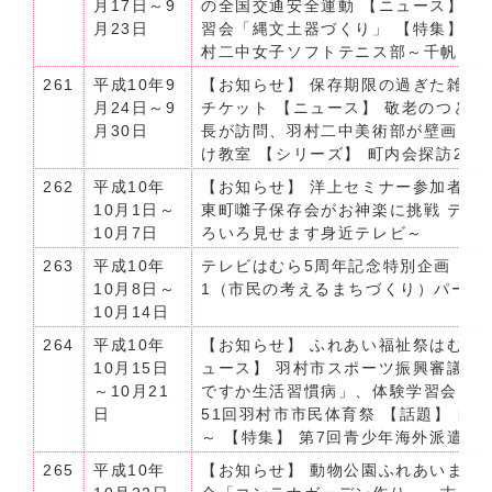
月17日～9
の全国交通安全運動 【ニュース】 
月23日
習会「縄文土器づくり」 【特集】 
村二中女子ソフトテニス部～千帆・
261
平成10年9
【お知らせ】 保存期限の過ぎた雑誌
月24日～9
チケット 【ニュース】 敬老のつど
月30日
長が訪問、羽村二中美術部が壁画に
け教室 【シリーズ】 町内会探訪20
262
平成10年
【お知らせ】 洋上セミナー参加者募
10月1日～
東町囃子保存会がお神楽に挑戦 テレ
10月7日
ろいろ見せます身近テレビ～
263
平成10年
テレビはむら5周年記念特別企画「2
10月8日～
1（市民の考えるまちづくり）パート
10月14日
264
平成10年
【お知らせ】 ふれあい福祉祭はむら
10月15日
ュース】 羽村市スポーツ振興審議会
～10月21
ですか生活習慣病」、体験学習会「縄
日
51回羽村市市民体育祭 【話題】 自
～ 【特集】 第7回青少年海外派遣団
265
平成10年
【お知らせ】 動物公園ふれあいまつり