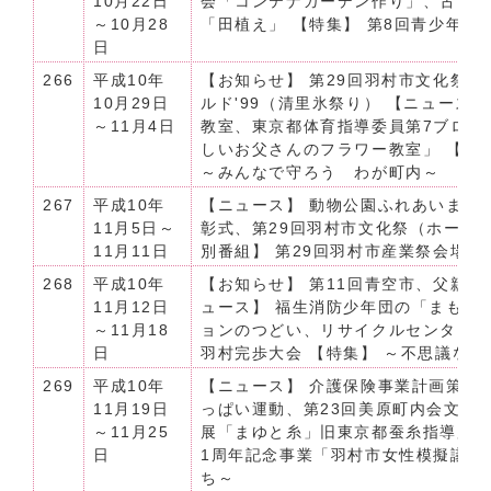
10月22日
会「コンテナガーデン作り」、古い
～10月28
「田植え」 【特集】 第8回青少年
日
266
平成10年
【お知らせ】 第29回羽村市文化祭
10月29日
ルド'99（清里氷祭り） 【ニュース
～11月4日
教室、東京都体育指導委員第7ブロッ
しいお父さんのフラワー教室」 【シリ
～みんなで守ろう わが町内～
267
平成10年
【ニュース】 動物公園ふれあいまつ
11月5日～
彰式、第29回羽村市文化祭（ホール
11月11日
別番組】 第29回羽村市産業祭会場か
268
平成10年
【お知らせ】 第11回青空市、父親対
11月12日
ュース】 福生消防少年団の「まもる
～11月18
ョンのつどい、リサイクルセンターで
日
羽村完歩大会 【特集】 ～不思議な
269
平成10年
【ニュース】 介護保険事業計画策定
11月19日
っぱい運動、第23回美原町内会文化
～11月25
展「まゆと糸」旧東京都蚕糸指導所資
日
1周年記念事業「羽村市女性模擬議会
ち～