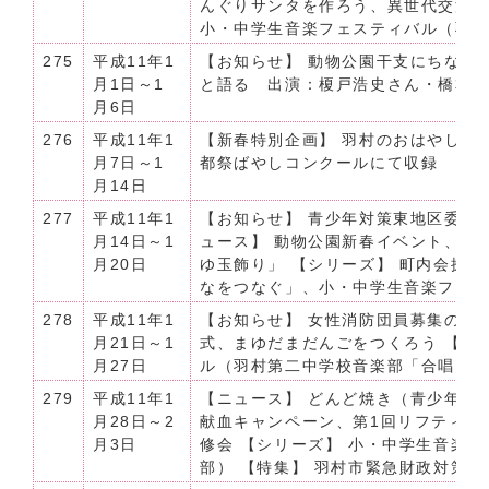
んぐりサンタを作ろう、異世代交流「
小・中学生音楽フェスティバル（羽
275
平成11年1
【お知らせ】 動物公園干支にちなん
月1日～1
と語る 出演：榎戸浩史さん・橋本
月6日
276
平成11年1
【新春特別企画】 羽村のおはやし（平
月7日～1
都祭ばやしコンクールにて収録
月14日
277
平成11年1
【お知らせ】 青少年対策東地区委員
月14日～1
ュース】 動物公園新春イベント、郷
月20日
ゆ玉飾り」 【シリーズ】 町内会探訪
なをつなぐ」、小・中学生音楽フェ
278
平成11年1
【お知らせ】 女性消防団員募集のお
月21日～1
式、まゆだまだんごをつくろう 【シ
月27日
ル（羽村第二中学校音楽部「合唱」）
279
平成11年1
【ニュース】 どんど焼き（青少年対
月28日～2
献血キャンペーン、第1回リフティン
月3日
修会 【シリーズ】 小・中学生音楽
部） 【特集】 羽村市緊急財政対策