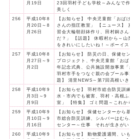
月19日
23回羽村子ども学校～みんなで作った
美しく
256
平成10年8
【お知らせ】 中央児童館「おばけや
月20日～8
さんの指圧教室」 【ニュース】 夏休
月26日
習会大輪朝顔鉢作り、田村銅さん宅
だ？」 【話題】 休暇村から～山梨県
をきれいにしたいね！～ボーイスカ
257
平成10年8
【お知らせ】 防災の日、保健センタ
月27日～9
プロジェクト、中央児童館「おばけや
月2日
年記念式典、公共施設開放事業「緑
羽村市手をつなぐ親の会プール事業 
題】 清里NEWS～第7回高根いきい
258
平成10年9
【お知らせ】 羽村市総合防災訓練 【
月3日～9
水・市内でも被害、羽村・高根ふれ
月9日
室」 【特集】 ゴミ問題～これから
259
平成10年9
【お知らせ】 保健センターから基本
月10日～9
市総合防災訓練、シルバーはむらふれ
月16日
センター～仕事 それが生きがい～
260
平成10年9
【お知らせ】 動物愛護週間、いもほ