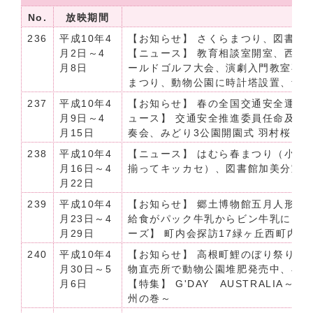
No.
放映期間
放
236
平成10年4
【お知らせ】 さくらまつり、図書館
月2日～4
【ニュース】 教育相談室開室、西多
月8日
ールドゴルフ大会、演劇入門教室卒
まつり、動物公園に時計塔設置、青
237
平成10年4
【お知らせ】 春の全国交通安全運動
月9日～4
ュース】 交通安全推進委員任命及び
月15日
奏会、みどり3公園開園式 羽村桜ま
238
平成10年4
【ニュース】 はむら春まつり（小作
月16日～4
揃ってキッカセ）、図書館加美分室
月22日
239
平成10年4
【お知らせ】 郷土博物館五月人形展
月23日～4
給食がパック牛乳からビン牛乳に、春
月29日
ーズ】 町内会探訪17緑ヶ丘西町内会
240
平成10年4
【お知らせ】 高根町鯉のぼり祭り、
月30日～5
物直売所で動物公園堆肥発売中、小
月6日
【特集】 G'DAY AUSTRALI
州の巻～