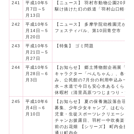
241
平成10年5
【ニュース】 羽村市動物公園20周年
月7日～5
駆け抜けた幻の鉄道「羽村山口軽便
月13日
242
平成10年5
【ニュース】 多摩学院幼稚園児が郵
月14日～5
フェスティバル、第10回青空市 【特
月20日
243
平成10年5
【特集】 ゴミ問題
月21日～5
月27日
244
平成10年5
【お知らせ】 郷土博物館企画展「中
月28日～6
キャラクター「ぺんちゃん」、各保
月3日
み、公民館の7月分の利用申込み一斉
水～水道で今日も安心水あるくらし～
休暇村（清里高原つつじまつり・清
245
平成10年6
【お知らせ】 夏の保養施設落合荘開
月4日～6
募集、少年少女キャンプ、はむら文化
月10日
児童・生徒スポーツレクリエーショ
チャンお披露目、羽村一中吹奏楽部定
前のお花畑 【シリーズ】 町内会探訪
通り町内会