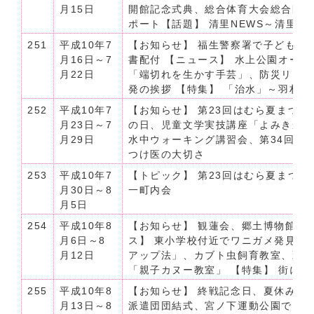
月15日
開館記念式典、総合体育大会総合開会
ポート【話題】 清里NEWS～清里高
251
平成10年7
【お知らせ】 福生警察署で子ども1
月16日～7
書配付 【ニュース】 水上公園オー
月22日
「端切れを生かす手芸」、防災リー
発の挨拶 【特集】 「治水」～羽村の
252
平成10年7
【お知らせ】 第23回はむら夏まつり
月23日～7
の日、児童文学実技講座「よみきかせ
月29日
水中ウォーキング講習会、第34回羽村
つけ医の大切さ
253
平成10年7
【トピック】 第23回はむら夏まつり
月30日～8
一町内会
月5日
254
平成10年8
【お知らせ】 観蓮会、郷土博物館企
月6日～8
ス】 東小学校付近でワニガメ発見、
月12日
アップ法」、カブト虫飼育教室、薫
「親子カヌー教室」 【特集】 街に
255
平成10年8
【お知らせ】 終戦記念日、夏休み工
月13日～8
派遣団団結式、宮ノ下運動公園でゴミ