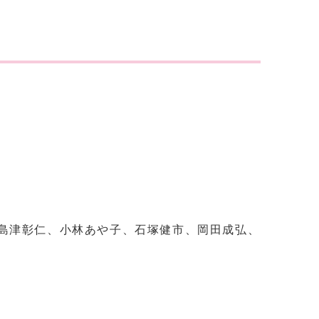
島津彰仁、小林あや子、石塚健市、岡田成弘、