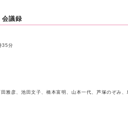
 会議録
時35分
西田雅彦、池田文子、橋本富明、山本一代、芦塚のぞみ、