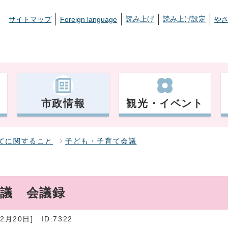
読み上げ
読み上げ設定
サイトマップ
Foreign language
や
市政情報
観光・イベント
てに関すること
子ども・子育て会議
会議 会議録
2月20日]
ID:7322