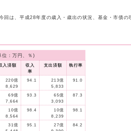
今回は、平成28年度の歳入・歳出の状況、基金・市債の
。
単位：万円、％)
収入済額
収入
支出済額
執行率
率
220億
94.1
213億
91.0
8,629
5,833
69億
93.3
65億
87.3
7,664
3,093
10億
98.4
10億
98.1
8,564
8,239
31億
95.1
27億
84.2