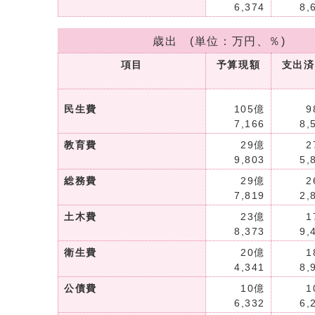
6,374
8,
歳出 (単位：万円、％)
項目
予算現額
支出済
民生費
105億
9
7,166
8,
教育費
29億
2
9,803
5,
総務費
29億
2
7,819
2,
土木費
23億
1
8,373
9,
衛生費
20億
1
4,341
8,
公債費
10億
1
6,332
6,