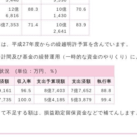
5,448
9,390
12億
88.3
10億
70.6
6,816
1,430
8億7,353
71.4
10億
83.9
2,641
は、平成27年度からの繰越明許予算を含んでいます。
会計間及び基金の繰替運用（一時的な資金のやりくり）に
状況 (単位：万円、％)
済額
収入率
支出予算現額
支出済額
執行率
,161
96.5
8億7,403
7億7,652
88.8
7,735
100.0
5億4,185
5億3,879
99.4
して不足する額は、損益勘定留保資金などで補てんします