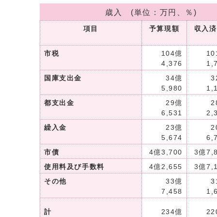
歳入 (単位：万円、％)
項目
予算現額
収入済
市税
104億
10
4,376
1,
国庫支出金
34億
3
5,980
1,
都支出金
29億
2
6,531
2,
繰入金
23億
2
5,674
6,
市債
4億3,700
3億7,
使用料及び手数料
4億2,655
3億7,
その他
33億
3
7,458
1,
計
234億
22