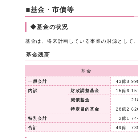
■基金・市債等
◆基金の状況
基金は、将来計画している事業の財源として
基金残高
基金
一般会計
43億8,9
内訳
財政調整基金
15億6,1
減債基金
2
特定目的基金
28億2,6
特別会計
2億1,7
合計
46億 7