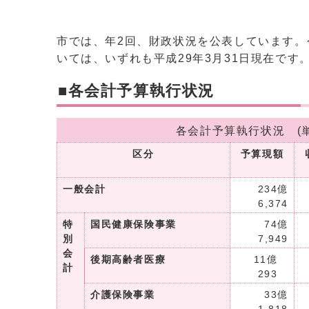
市では、年2回、財政状況を公表しています。
いては、いずれも平成29年3月31日現在です
■各会計予算執行状況
各会計予算執行状況 (
区分
予算現額
一般会計
234億
6,374
特
国民健康保険事業
74億
別
7,949
会
後期高齢者医療
11億
計
293
介護保険事業
33億