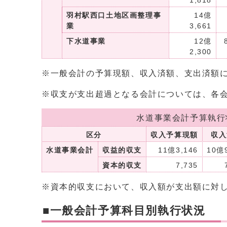
1,818
羽村駅西口土地区画整理事
14億
業
3,661
下水道事業
12億
2,300
※一般会計の予算現額、収入済額、支出済額に
※収支が支出超過となる会計については、各
水道事業会計予算執行
区分
収入予算現額
収入
水道事業会計
収益的収支
11億3,146
10億9
資本的収支
7,735
※資本的収支において、収入額が支出額に対
■一般会計予算科目別執行状況