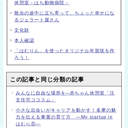
休憩室－はち動物病院－
散歩の途中に立ち寄って、ちょっと幸せにな
るジェラート屋さん
文化財
本人確認
「はむりん」を使ったオリジナル年賀状を作
ろう！
この記事と同じ分類の記事
みんなに自由な場所を─赤ちゃん休憩室「注
文住宅ココスム」
小さな出会いがキャリアを動かす！多摩の魅
力を伝える事業の育て方 ―My startup in
はむら⑤―