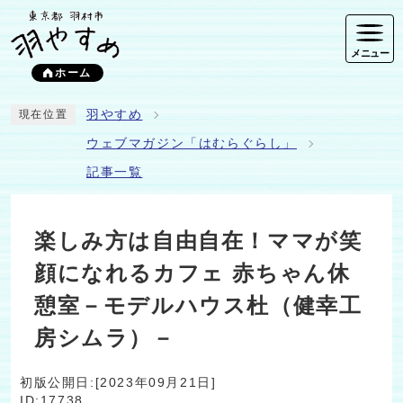
メニュー
ホーム
羽やすめ
現在位置
ウェブマガジン「はむらぐらし」
記事一覧
楽しみ方は自由自在！ママが笑
顔になれるカフェ 赤ちゃん休
憩室－モデルハウス杜（健幸工
房シムラ）－
初版公開日:[2023年09月21日]
ID:17738