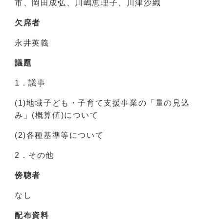
市、岡田成弘、川嶋恵理子、川津沙織
欠席者
永井英義
議題
1．議事
(1)地域子ども・子育て支援事業の「量の見込
み」(概算値)について
(2)各種基準等について
2．その他
傍聴者
なし
配布資料