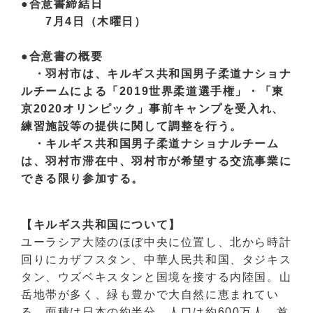
●合意書締結日
7月4日（木曜日）
●合意書の概要
・羽村市は、キルギス共和国男子柔道ナショナ
ルチームによる「2019世界柔道選手権」・「東
京2020オリンピック」事前キャンプを受入れ、
練習施設等の提供に関して調整を行う。
・キルギス共和国男子柔道ナショナルチーム
は、羽村市滞在中、羽村市が希望する交流事業に
できる限り参加する。
【キルギス共和国について】
ユーラシア大陸のほぼ中央に位置し、北から時計
回りにカザフスタン、中華人民共和国、タジキス
タン、ウズベキスタンと国境を接する内陸国。山
岳地帯が多く、緑も豊かで大自然に恵まれてい
る。面積は日本の約半分。人口は約600万人。首