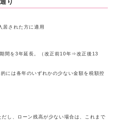
通り
、入居された方に適用
間を3年延長。（改正前10年⇒改正後13
体的には各年のいずれかの少ない金額を税額控
。ただし、ローン残高が少ない場合は、これまで