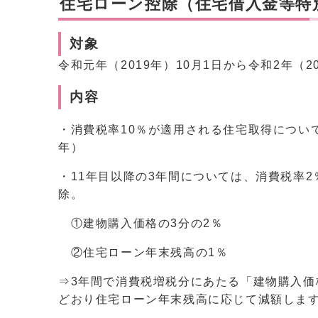
住宅ローン控除（住宅借入金等特
対象
令和元年（2019年）10月1日から令和2年（
内容
・消費税率10％が適用される住宅取得につい
年）
・11年目以降の3年間については、消費税率
除。
①建物購入価格の3分の2％
②住宅ローン年末残高の1％
⇒3年間で消費税増税分にあたる「建物購入価
どおり住宅ローン年末残高に応じて減額しま