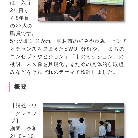
は、入庁
2年目か
ら8年目
の23人の
職員です。
5つの班に分かれ、羽村市の強みや弱み、ピンチ
とチャンスを踏まえたSWOT分析や、「まちの
コンセプトやビジョン」「市のミッション」の
検討、未来像を具現化するための具体的な取組
みなどをそれぞれのテーマで検討しました。
概要
【講義・ワ
ークショッ
プ】
期間 令和
2年8～10