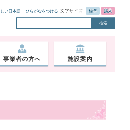
文字サイズ
標準
拡大
さしい日本語
ひらがなをつける
検索
事業者の方へ
施設案内
画