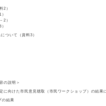
料2）
1）
－2）
3）
について（資料3）
容の説明＞
策定に向けた市民意見聴取（市民ワークショップ）の結果
プの結果