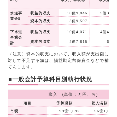
水道事
収益的収支
10億9,846
5億3,18
業会計
資本的収支
3億9,507
下水道
収益的収支
10億4,071
4億4,97
事業会
資本的収支
2億7,815
6,04
計
（注意）資本的収支において、収入額が支出額に
対して不足する額は、損益勘定留保資金などで補
てんします。
■一般会計予算科目別執行状況
歳入 (単位：万円、％)
項目
予算現額
収入済額
市税
99億9,692
56億1,609