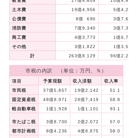
教育費
27億4,609
10億4,462
土木費
19億4,956
5億4,212
公債費
8億 690
3億7,619
消防費
7億9,340
3億7,351
商工費
4億3,773
1億6,746
その他
3億1,822
1億3,559
計
263億8,129
96億2,270
市税の内訳 （単位：万円、％）
項目
予算現額
収入済額
収入率
市民税
37億5,857
19億2,142
51.1
固定資産税
48億8,971
28億7,419
58.8
軽自動車税
1億1,928
1億1,101
93.1
市たばこ税
3億8,700
2億2,072
57.0
都市計画税
8億4,236
4億8,875
58.0