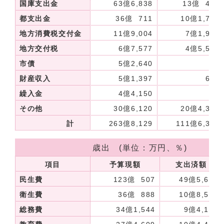
国庫支出金
63億6,838
13億 447
都支出金
36億 711
10億1,783
地方消費税交付金
11億9,004
7億1,942
地方交付税
6億7,577
4億5,597
市債
5億2,640
0
財産収入
5億1,397
672
繰入金
4億4,150
0
その他
30億6,120
20億4,336
計
263億8,129
111億6,386
歳出 (単位：万円、％)
項目
予算現額
支出済額
民生費
123億 507
49億5,603
衛生費
36億 888
10億8,566
総務費
34億1,544
9億4,152