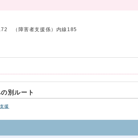
線172 （障害者支援係）内線185
への別ルート
支援