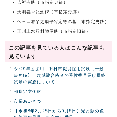
吉祥寺跡（市指定史跡）
天明義挙記念碑（市指定史跡）
伝三田雅楽之助平将定等の墓（市指定史跡）
玉川上水羽村陣屋跡（市指定旧跡）
この記事を見ている人はこんな記事も
見ています
令和9年度採用 羽村市職員採用試験【一般
事務職】二次試験合格者の受験番号及び最終
試験の実施について
都指定文化財
市長あいさつ
【令和8年8月25日から9月6日】光と影の色